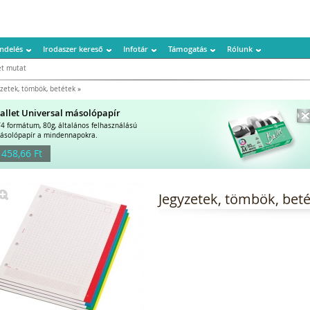
ndelés
Irodaszer kereső
Infotár
Támogatás
Rólunk
t mutat
yzetek, tömbök, betétek
»
allet Universal másolópapír
/4 formátum, 80g, általános felhasználású
ásolópapír a mindennapokra.
 458,66 Ft
Jegyzetek, tömbök, bet