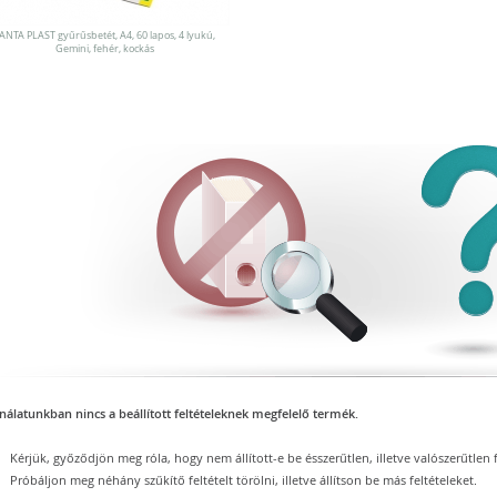
ANTA PLAST gyűrűsbetét, A4, 60 lapos, 4 lyukú,
Gemini, fehér, kockás
nálatunkban nincs a beállított feltételeknek megfelelő termék.
Kérjük, győződjön meg róla, hogy nem állított-e be ésszerűtlen, illetve valószerűtlen f
Próbáljon meg néhány szűkítő feltételt törölni, illetve állítson be más feltételeket.