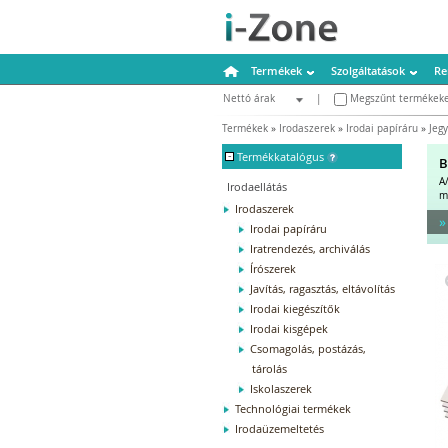
Termékek
Szolgáltatások
Re
Nettó árak
|
Megszűnt termékeke
Bruttó árak
Termékek
»
Irodaszerek
»
Irodai papíráru
»
Jeg
-
Termékkatalógus
B
A
Irodaellátás
m
Irodaszerek
»
Irodai papíráru
Iratrendezés, archiválás
Írószerek
Javítás, ragasztás, eltávolítás
Irodai kiegészítők
Irodai kisgépek
Csomagolás, postázás,
tárolás
Iskolaszerek
Technológiai termékek
Irodaüzemeltetés