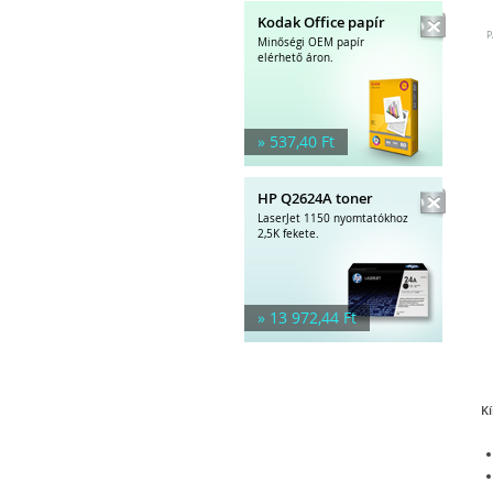
Kodak Office papír
P
Minőségi OEM papír
elérhető áron.
» 537,40 Ft
HP Q2624A toner
LaserJet 1150 nyomtatókhoz
2,5K fekete.
» 13 972,44 Ft
Kí