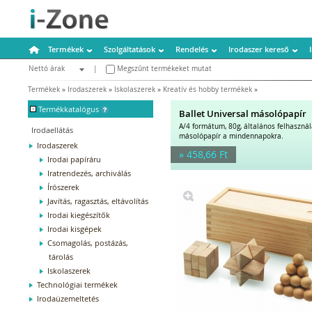
Termékek
Szolgáltatások
Rendelés
Irodaszer kereső
Nettó árak
|
Megszűnt termékeket mutat
Bruttó árak
Termékek
»
Irodaszerek
»
Iskolaszerek
»
Kreatív és hobby termékek
»
-
Termékkatalógus
Ballet Universal másolópapír
A/4 formátum, 80g, általános felhaszná
Irodaellátás
másolópapír a mindennapokra.
Irodaszerek
» 458,66 Ft
Irodai papíráru
Iratrendezés, archiválás
Írószerek
Javítás, ragasztás, eltávolítás
Irodai kiegészítők
Irodai kisgépek
Csomagolás, postázás,
tárolás
Iskolaszerek
Technológiai termékek
Irodaüzemeltetés