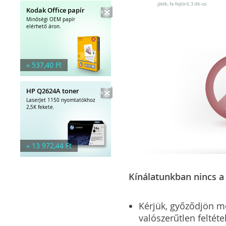
játék, fa-fejtörő, 3 db-os
Kodak Office papír
Minőségi OEM papír
elérhető áron.
» 537,40 Ft
HP Q2624A toner
LaserJet 1150 nyomtatókhoz
2,5K fekete.
» 13 972,44 Ft
Kínálatunkban nincs a 
Kérjük, győződjön meg
valószerűtlen feltéte