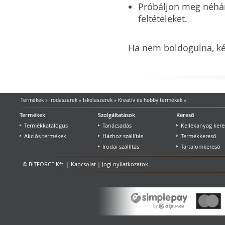
Próbáljon meg néhány 
feltételeket.
Ha nem boldogulna, kér
Termékek
»
Irodaszerek
»
Iskolaszerek
»
Kreatív és hobby termékek
»
Termékek
Szolgáltatások
Kereső
Termékkatalógus
Tanácsadás
Kellékanyag kere
Akciós termékek
Házhoz szállítás
Termékkereső
Irodai szállítás
Tartalomkereső
© BITFORCE Kft. |
Kapcsolat
|
Jogi nyilatkozatok