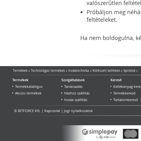
valószerűtlen feltéte
Próbáljon meg néhány 
feltételeket.
Ha nem boldogulna, kér
Termékek
»
Technológiai termékek
»
Irodatechnika
»
Kötészeti kellékek
»
Spirálok
»
Termékek
Szolgáltatások
Kereső
Termékkatalógus
Tanácsadás
Kellékanyag kere
Akciós termékek
Házhoz szállítás
Termékkereső
Irodai szállítás
Tartalomkereső
© BITFORCE Kft. |
Kapcsolat
|
Jogi nyilatkozatok