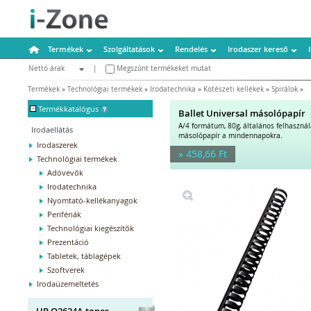
Termékek
Szolgáltatások
Rendelés
Irodaszer kereső
Nettó árak
|
Megszűnt termékeket mutat
Bruttó árak
Termékek
»
Technológiai termékek
»
Irodatechnika
»
Kötészeti kellékek
»
Spirálok
»
-
Termékkatalógus
Ballet Universal másolópapír
A/4 formátum, 80g, általános felhaszná
Irodaellátás
másolópapír a mindennapokra.
Irodaszerek
» 458,66 Ft
Technológiai termékek
Adóvevők
Irodatechnika
Nyomtató-kellékanyagok
Perifériák
Technológiai kiegészítők
Prezentáció
Tabletek, táblagépek
Szoftverek
Irodaüzemeltetés
HP Q2624A toner