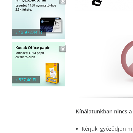
LaserJet 1150 nyomtatókhoz
2,5K fekete.
» 13 972,44 Ft
Kodak Office papír
Minőségi OEM papír
elérhető áron.
» 537,40 Ft
Kínálatunkban nincs a 
Kérjük, győződjön meg