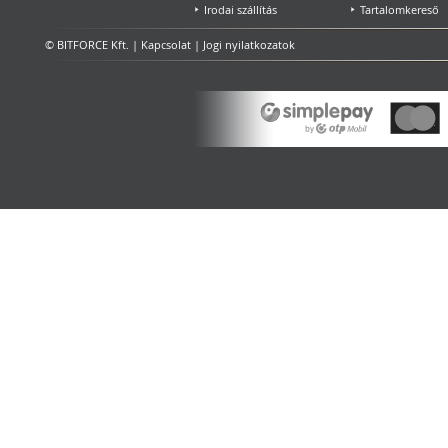
Irodai szállítás
Tartalomkereső
© BITFORCE Kft. |
Kapcsolat
|
Jogi nyilatkozatok