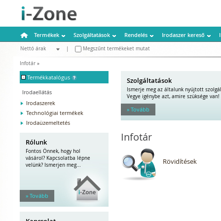
Termékek
Szolgáltatások
Rendelés
Irodaszer kereső
Nettó árak
|
Megszűnt termékeket mutat
Bruttó árak
Infotár
»
-
Termékkatalógus
Szolgáltatások
Ismerje meg az általunk nyújtott szolgá
Irodaellátás
Vegye igénybe azt, amire szüksége van!
Irodaszerek
» Tovább
Technológiai termékek
Irodaüzemeltetés
Infotár
Rólunk
Fontos Önnek, hogy hol
vásárol? Kapcsolatba lépne
Rövidítések
velünk? Ismerjen meg...
» Tovább
Kapcsolat