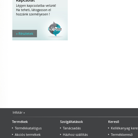
Lépjen kapcsolatba velünk!
Ha teheti, látogasson el
hozzánk személyesen !
» Részletek
Infotár
»
Termékek
Szolgáltatások
Kereső
Termékkatalógus
Tanácsadás
Kellékanyag kere
Akciós termékek
Házhoz szállítás
Termékkereső