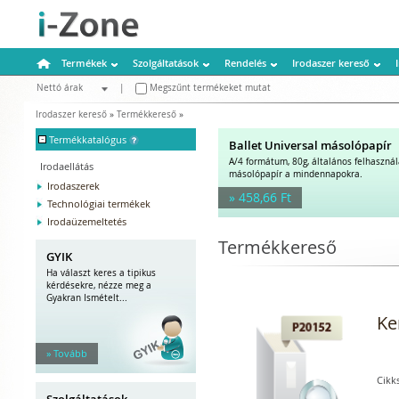
Termékek
Szolgáltatások
Rendelés
Irodaszer kereső
Nettó árak
|
Megszűnt termékeket mutat
Bruttó árak
Irodaszer kereső
»
Termékkereső
»
-
Termékkatalógus
Ballet Universal másolópapír
A/4 formátum, 80g, általános felhaszná
Irodaellátás
másolópapír a mindennapokra.
Irodaszerek
» 458,66 Ft
Technológiai termékek
Irodaüzemeltetés
Termékkereső
GYIK
Ha választ keres a tipikus
kérdésekre, nézze meg a
Gyakran Ismételt...
Ke
» Tovább
Cikk
Szolgáltatások