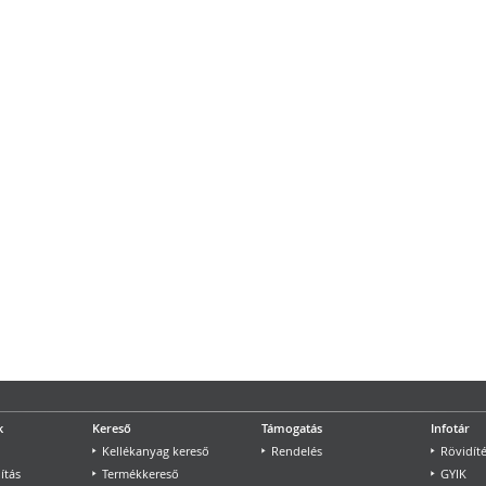
k
Kereső
Támogatás
Infotár
Kellékanyag kereső
Rendelés
Rövidít
ítás
Termékkereső
GYIK