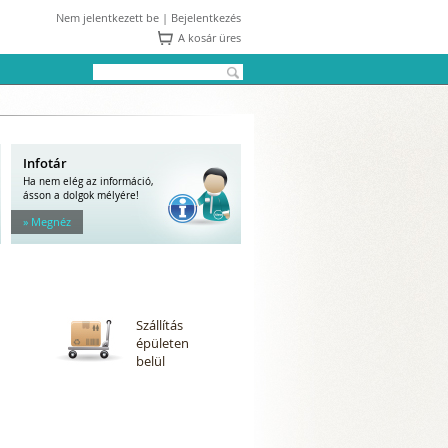
Nem jelentkezett be |
Bejelentkezés
A kosár üres
Infotár
Ha nem elég az információ,
ásson a dolgok mélyére!
» Megnéz
Szállítás
épületen
belül