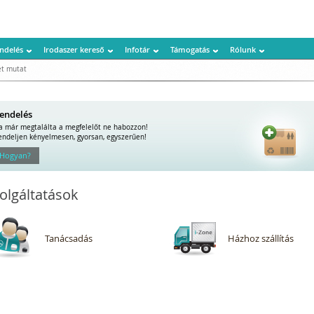
ndelés
Irodaszer kereső
Infotár
Támogatás
Rólunk
t mutat
endelés
a már megtalálta a megfelelőt ne habozzon!
endeljen kényelmesen, gyorsan, egyszerűen!
 Hogyan?
olgáltatások
Tanácsadás
Házhoz szállítás