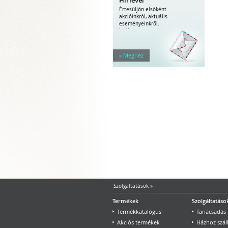
Értesüljön elsőként
akcióinkról, aktuális
eseményeinkről.
Iratkozzon...
» Megnéz
Szolgáltatások
»
Termékek
Szolgáltatáso
Termékkatalógus
Tanácsadás
Akciós termékek
Házhoz száll