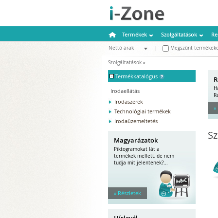
Termékek
Szolgáltatások
Re
Nettó árak
|
Megszűnt termékeke
Bruttó árak
Szolgáltatások
»
-
Termékkatalógus
R
H
Irodaellátás
R
Irodaszerek
»
Technológiai termékek
Irodaüzemeltetés
Sz
Magyarázatok
Piktogramokat lát a
termékek mellett, de nem
tudja mit jelentenek?...
» Részletek
Hírlevél