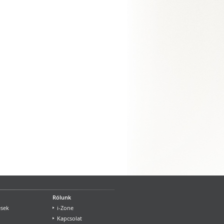
Rólunk
ések
i-Zone
Kapcsolat