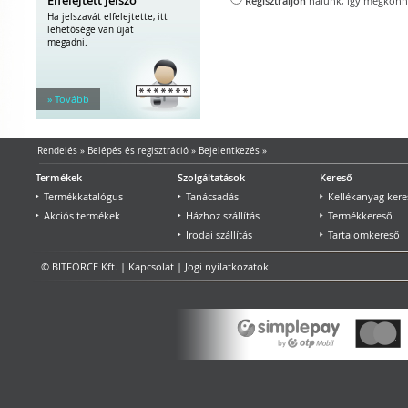
Regisztráljon
nálunk, így megkönnyí
Visszaigazoló e-mail
Ha jelszavát elfelejtette, itt
lehetősége van újat
Regisztráljon az i-Zone-nál.
megadni.
Megjegyzés:
a regisztráló személyre 
» Tovább
Regisztráló személy
*
Vezetéknév
Rendelés
»
Belépés és regisztráció
»
Bejelentkezés
»
Termékek
Szolgáltatások
Kereső
Cégnév
Termékkatalógus
Tanácsadás
Kellékanyag kere
Akciós termékek
Házhoz szállítás
Termékkereső
*
E-mail cím
Irodai szállítás
Tartalomkereső
© BITFORCE Kft. |
Kapcsolat
|
Jogi nyilatkozatok
Számlázási és szállít
Számlázási cím
*
Név