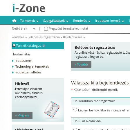
Termékek
Szolgáltatások
Rendelés
Irodaszer kereső
Nettó árak
|
Megszűnt termékeket mutat
Bruttó árak
Rendelés
»
Belépés és regisztráció
»
Bejelentkezés
»
-
Termékkatalógus
Belépés és regisztráció
Az online vásárláshoz regisztráció szü
Irodaellátás
regisztrált, lépjen be.
Irodaszerek
» Tovább
Technológiai termékek
Irodaüzemeltetés
Válassza ki a bejelentkezés
Hírlevél
Értesüljön elsőként
*
Kötelezően kitöltendő mezők
akcióinkról, aktuális
eseményeinkről.
Ha korábban már regisztrált
Iratkozzon...
Lépjen be
fiókjába és intézze el r
» Megnéz
Ha új az i-Zone-nál
*
email cím
Elfelejtett jelszó