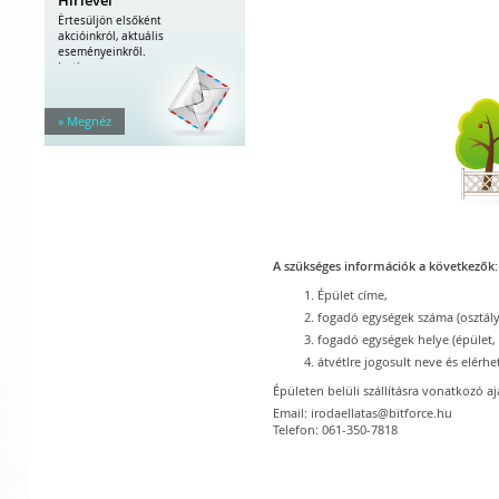
Értesüljön elsőként
akcióinkról, aktuális
eseményeinkről.
Iratkozzon...
» Megnéz
A szükséges információk a következők:
Épület címe,
fogadó egységek száma (osztály
fogadó egységek helye (épület, 
átvétlre jogosult neve és elérh
Épületen belüli szállításra vonatkozó a
Email: irodaellatas@bitforce.hu
Telefon: 061-350-7818