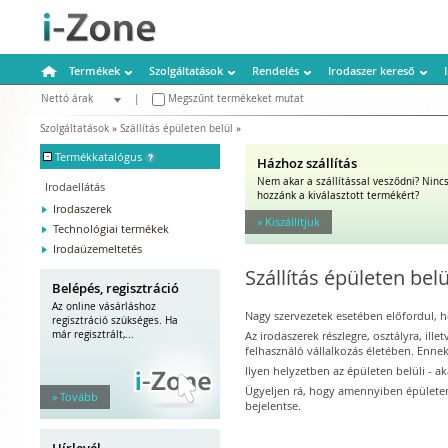
Termékek
Szolgáltatások
Rendelés
Irodaszer kereső
Nettó árak
|
Megszűnt termékeket mutat
Bruttó árak
Szolgáltatások
»
Szállítás épületen belül
»
-
Termékkatalógus
Házhoz szállítás
Nem akar a szállítással vesződni? Nincs
Irodaellátás
hozzánk a kiválasztott termékért?
Irodaszerek
» Kiszállítjuk
Technológiai termékek
Irodaüzemeltetés
Szállítás épületen belü
Belépés, regisztráció
Az online vásárláshoz
Nagy szervezetek esetében előfordul, h
regisztráció szükséges. Ha
már regisztrált,...
Az irodaszerek részlegre, osztályra, il
felhasználó vállalkozás életében. Ennek
Ilyen helyzetben az épületen belüli - ak
Ügyeljen rá, hogy amennyiben épületen 
» Tovább
bejelentse.
Hírlevél