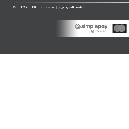
© BITFORCE Kft. |
Kapcsolat
|
Jogi nyilatkozatok