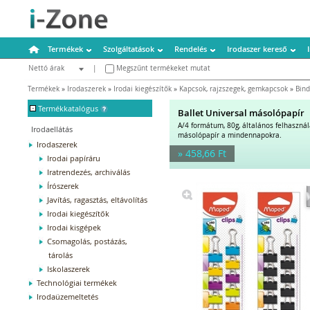
Termékek
Szolgáltatások
Rendelés
Irodaszer kereső
Nettó árak
|
Megszűnt termékeket mutat
Bruttó árak
Termékek
»
Irodaszerek
»
Irodai kiegészítők
»
Kapcsok, rajzszegek, gemkapcsok
»
Bind
-
Termékkatalógus
Ballet Universal másolópapír
A/4 formátum, 80g, általános felhaszná
Irodaellátás
másolópapír a mindennapokra.
Irodaszerek
» 458,66 Ft
Irodai papíráru
Iratrendezés, archiválás
Írószerek
Javítás, ragasztás, eltávolítás
Irodai kiegészítők
Irodai kisgépek
Csomagolás, postázás,
tárolás
Iskolaszerek
Technológiai termékek
Irodaüzemeltetés