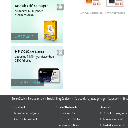
Kodak Office papír
Minőségi OEM papír
MAPED iratcsipesz, 19 mm, vegyes szín
elérhető áron.
» 537,40 Ft
HP Q2624A toner
LaserJet 1150 nyomtatókhoz
2,5K fekete.
» 13 972,44 Ft
Termékek
»
Irodaszerek
»
Irodai kiegészítők
»
Kapcsok, rajzszegek, gemkapcsok
»
Bin
Termékek
Szolgáltatások
Kereső
Termékkatalógus
Tanácsadás
Kellékanyag kere
Akciós termékek
Házhoz szállítás
Termékkereső
Irodai szállítás
Tartalomkereső