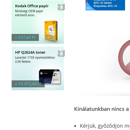
Kodak Office papír
Minőségi OEM papír
elérhető áron.
» 537,40 Ft
HP Q2624A toner
LaserJet 1150 nyomtatókhoz
2,5K fekete.
» 13 972,44 Ft
Kínálatunkban nincs a 
Kérjük, győződjön meg