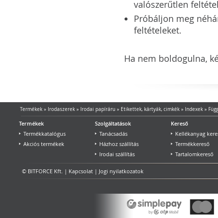
valószerűtlen feltéte
Próbáljon meg néhány 
feltételeket.
Ha nem boldogulna, kér
Termékek
»
Irodaszerek
»
Irodai papíráru
»
Etikettek, kártyák, cimkék
»
Indexek
»
Füg
Termékek
Szolgáltatások
Kereső
Termékkatalógus
Tanácsadás
Kellékanyag kere
Akciós termékek
Házhoz szállítás
Termékkereső
Irodai szállítás
Tartalomkereső
© BITFORCE Kft. |
Kapcsolat
|
Jogi nyilatkozatok