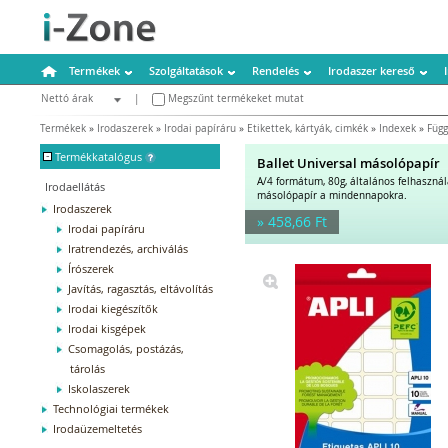
Termékek
Szolgáltatások
Rendelés
Irodaszer kereső
Nettó árak
|
Megszűnt termékeket mutat
Bruttó árak
Termékek
»
Irodaszerek
»
Irodai papíráru
»
Etikettek, kártyák, cimkék
»
Indexek
»
Füg
-
Termékkatalógus
Ballet Universal másolópapír
A/4 formátum, 80g, általános felhaszná
Irodaellátás
másolópapír a mindennapokra.
Irodaszerek
» 458,66 Ft
Irodai papíráru
Iratrendezés, archiválás
Írószerek
Javítás, ragasztás, eltávolítás
Irodai kiegészítők
Irodai kisgépek
Csomagolás, postázás,
tárolás
Iskolaszerek
Technológiai termékek
Irodaüzemeltetés