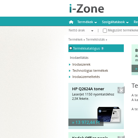
Termékek
Szolgáltatások
Re
Nettó árak
|
Megszűnt termékeke
Bruttó árak
Termékek
»
Terméklisták
»
-
Termékkatalógus
B
A
Irodaellátás
m
Irodaszerek
»
Technológiai termékek
Irodaüzemeltetés
Te
HP Q2624A toner
LaserJet 1150 nyomtatókhoz
A t
2,5K fekete.
A ka
A te
» 13 972,44 Ft
Kodak Office papír