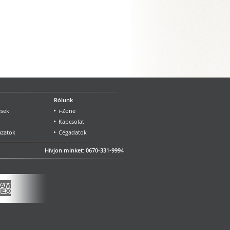
Rólunk
ések
i-Zone
Kapcsolat
zatok
Cégadatok
Hívjon minket: 0670-331-9994