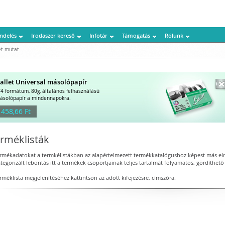
ndelés
Irodaszer kereső
Infotár
Támogatás
Rólunk
t mutat
allet Universal másolópapír
/4 formátum, 80g, általános felhasználású
ásolópapír a mindennapokra.
 458,66 Ft
rméklisták
ermékadatokat a termkélistákban az alapértelmezett termékkatalógushoz képest más elr
tegorizált lebontás itt a termékek csoportjainak teljes tartalmát folyamatos, gördíthető 
rméklista megjelenítéséhez kattintson az adott kifejezésre, címszóra.