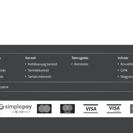
k
Kereső
Támogatás
Infotár
Kellékanyag kereső
Rendelés
Rövidít
ítás
Termékkereső
GYIK
tás
Tartalomkereső
Magyará
ozatok