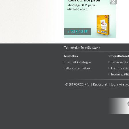
Minőségi OEM papír
elérhető áron.
» 537,40 Ft
Termékek
»
Terméklisták
»
Termékek
Szolgáltatáso
Termékkatalógus
Tanácsadás
Akciós termékek
Házhoz száll
Irodai szállí
© BITFORCE Kft. |
Kapcsolat
|
Jogi nyilatk