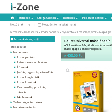
Termékek
Szolgáltatások
Rendelés
Irodaszer kereső
Nettó árak
|
Megszűnt termékeket mutat
Bruttó árak
Termékek
»
Irodaszerek
»
Irodai papíráru
»
Nyomtató- és másolópapírok
»
Magas gra
-
Termékkatalógus
Ballet Universal másolópapír
A/4 formátum, 80g, általános felhaszná
Irodaellátás
másolópapír a mindennapokra.
Irodaszerek
» 458,66 Ft
Irodai papíráru
Iratrendezés, archiválás
Írószerek
Javítás, ragasztás, eltávolítás
Irodai kiegészítők
Irodai kisgépek
Csomagolás, postázás,
tárolás
Iskolaszerek
Technológiai termékek
Irodaüzemeltetés