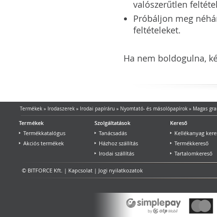
valószerűtlen feltéte
Próbáljon meg néhány 
feltételeket.
Ha nem boldogulna, kér
Termékek
»
Irodaszerek
»
Irodai papíráru
»
Nyomtató- és másolópapírok
»
Magas gra
Termékek
Szolgáltatások
Kereső
Termékkatalógus
Tanácsadás
Kellékanyag kere
Akciós termékek
Házhoz szállítás
Termékkereső
Irodai szállítás
Tartalomkereső
© BITFORCE Kft. |
Kapcsolat
|
Jogi nyilatkozatok