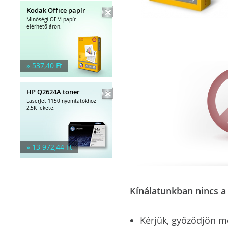
Kodak Office papír
Minőségi OEM papír
elérhető áron.
» 537,40 Ft
HP Q2624A toner
LaserJet 1150 nyomtatókhoz
2,5K fekete.
» 13 972,44 Ft
Kínálatunkban nincs a 
Kérjük, győződjön meg