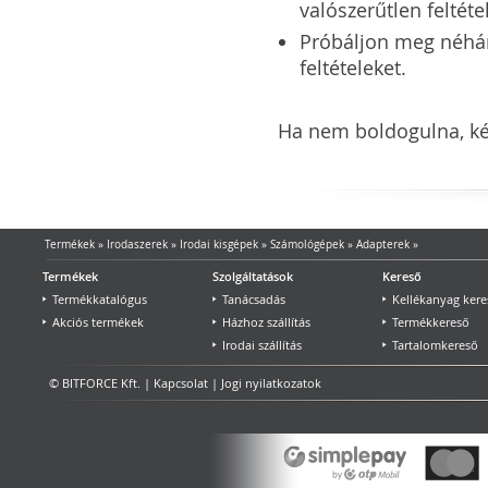
valószerűtlen feltéte
Próbáljon meg néhány 
feltételeket.
Ha nem boldogulna, kér
Termékek
»
Irodaszerek
»
Irodai kisgépek
»
Számológépek
»
Adapterek
»
Termékek
Szolgáltatások
Kereső
Termékkatalógus
Tanácsadás
Kellékanyag kere
Akciós termékek
Házhoz szállítás
Termékkereső
Irodai szállítás
Tartalomkereső
© BITFORCE Kft. |
Kapcsolat
|
Jogi nyilatkozatok