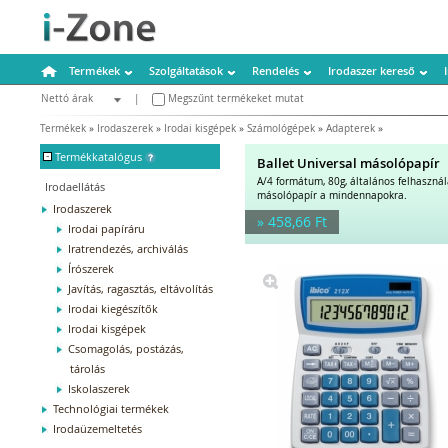
Termékek
Szolgáltatások
Rendelés
Irodaszer kereső
Nettó árak
|
Megszűnt termékeket mutat
Bruttó árak
Termékek
»
Irodaszerek
»
Irodai kisgépek
»
Számológépek
»
Adapterek
»
-
Termékkatalógus
Ballet Universal másolópapír
A/4 formátum, 80g, általános felhaszná
Irodaellátás
másolópapír a mindennapokra.
Irodaszerek
» 458,66 Ft
Irodai papíráru
Iratrendezés, archiválás
Írószerek
Javítás, ragasztás, eltávolítás
Irodai kiegészítők
Irodai kisgépek
Csomagolás, postázás,
tárolás
Iskolaszerek
Technológiai termékek
Irodaüzemeltetés