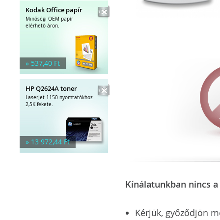
Kodak Office papír
Minőségi OEM papír
elérhető áron.
» 537,40 Ft
HP Q2624A toner
LaserJet 1150 nyomtatókhoz
2,5K fekete.
» 13 972,44 Ft
Kínálatunkban nincs a 
Kérjük, győződjön meg