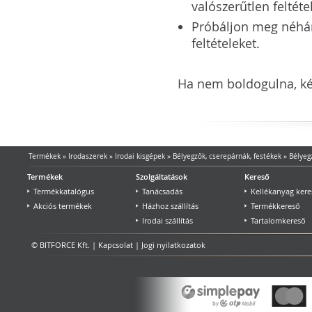
valószerűtlen feltéte
Próbáljon meg néhány 
feltételeket.
Ha nem boldogulna, kér
Termékek
»
Irodaszerek
»
Irodai kisgépek
»
Bélyegzők, cserepárnák, festékek
»
Bélyeg
Termékek
Szolgáltatások
Kereső
Termékkatalógus
Tanácsadás
Kellékanyag kere
Akciós termékek
Házhoz szállítás
Termékkereső
Irodai szállítás
Tartalomkereső
© BITFORCE Kft. |
Kapcsolat
|
Jogi nyilatkozatok