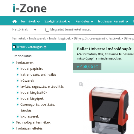
Termékek
Szolgáltatások
Rendelés
Irodaszer kereső
Nettó árak
|
Megszűnt termékeket mutat
Bruttó árak
Termékek
»
Irodaszerek
»
Irodai kisgépek
»
Bélyegzők, cserepárnák, festékek
»
Bélyeg
-
Termékkatalógus
Ballet Universal másolópapír
A/4 formátum, 80g, általános felhaszná
Irodaellátás
másolópapír a mindennapokra.
Irodaszerek
» 458,66 Ft
Irodai papíráru
Iratrendezés, archiválás
Írószerek
Javítás, ragasztás, eltávolítás
Irodai kiegészítők
Irodai kisgépek
Csomagolás, postázás,
tárolás
Iskolaszerek
Technológiai termékek
Irodaüzemeltetés