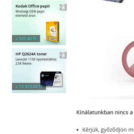
Kodak Office papír
Minőségi OEM papír
elérhető áron.
» 537,40 Ft
HP Q2624A toner
LaserJet 1150 nyomtatókhoz
2,5K fekete.
» 13 972,44 Ft
Kínálatunkban nincs a 
Kérjük, győződjön meg