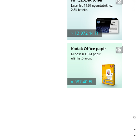
LaserJet 1150 nyomtatókhoz
2,5K fekete.
» 13 972,44 Ft
Kodak Office papír
Minőségi OEM papír
elérhető áron.
» 537,40 Ft
Kí