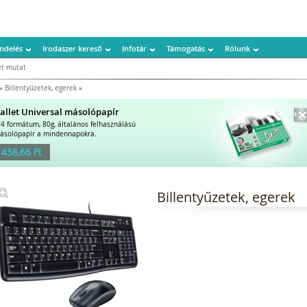
ndelés
Irodaszer kereső
Infotár
Támogatás
Rólunk
t mutat
»
Billentyűzetek, egerek
»
allet Universal másolópapír
/4 formátum, 80g, általános felhasználású
ásolópapír a mindennapokra.
 458,66 Ft
Billentyűzetek, egerek