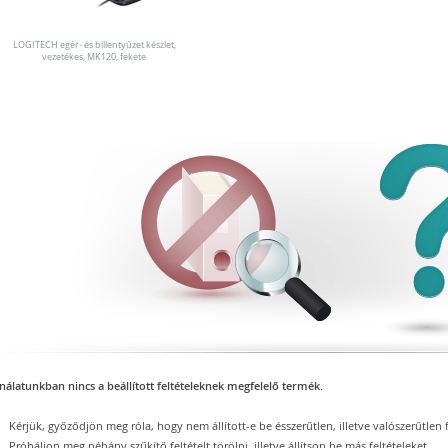
LOGITECH egér- és billentyűzet készlet,
vezetékes, MK120, fekete
nálatunkban nincs a beállított feltételeknek megfelelő termék.
Kérjük, győződjön meg róla, hogy nem állított-e be ésszerűtlen, illetve valószerűtlen f
Próbáljon meg néhány szűkítő feltételt törölni, illetve állítson be más feltételeket.