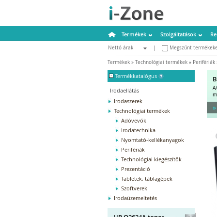
Termékek
Szolgáltatások
Re
Nettó árak
|
Megszűnt termékeke
Bruttó árak
Termékek
»
Technológiai termékek
»
Perifériák
-
Termékkatalógus
B
A
Irodaellátás
m
Irodaszerek
»
Technológiai termékek
Adóvevők
Irodatechnika
Nyomtató-kellékanyagok
Perifériák
Technológiai kiegészítők
Prezentáció
Tabletek, táblagépek
Szoftverek
Irodaüzemeltetés
HP Q2624A toner