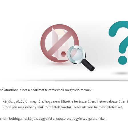
nálatunkban nincs a beállított feltételeknek megfelelő termék.
Kérjük, győződjön meg róla, hogy nem állított-e be ésszerűtlen, illetve valószerűtlen f
Próbáljon meg néhány szűkítő feltételt törölni, illetve állítson be más feltételeket.
 nem boldogulna, kérjük, vegye fel a kapcsolatot ügyfélszolgálatunkkal!