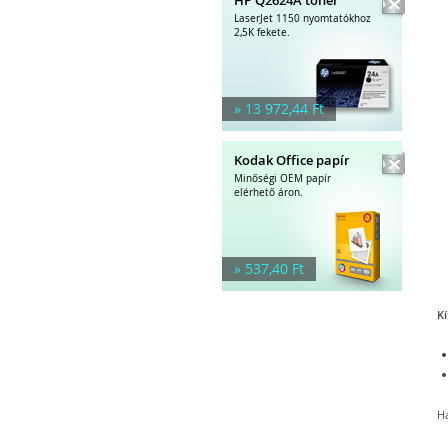
LaserJet 1150 nyomtatókhoz
2,5K fekete.
» 13 972,44 Ft
Kodak Office papír
Minőségi OEM papír
elérhető áron.
» 537,40 Ft
Kí
Ha