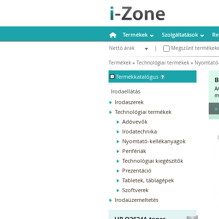
Termékek
Szolgáltatások
Re
Nettó árak
|
Megszűnt termékeke
Bruttó árak
Termékek
»
Technológiai termékek
»
Nyomtató-
-
Termékkatalógus
B
A
Irodaellátás
m
Irodaszerek
»
Technológiai termékek
Adóvevők
Irodatechnika
Nyomtató-kellékanyagok
Perifériák
Technológiai kiegészítők
Prezentáció
Tabletek, táblagépek
Szoftverek
Irodaüzemeltetés
HP Q2624A toner