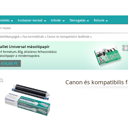
ndelés
Irodaszer kereső
Infotár
Támogatás
Rólunk
t mutat
kellékanyagok
»
Fax-termofóliák
»
Canon és kompatibilis faxfóliák
»
allet Universal másolópapír
/4 formátum, 80g, általános felhasználású
ásolópapír a mindennapokra.
 458,66 Ft
Canon és kompatibilis f