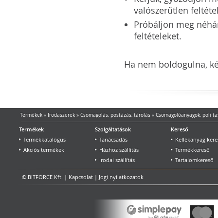
valószerűtlen feltéte
Próbáljon meg néhány 
feltételeket.
Ha nem boldogulna, kér
Termékek
»
Irodaszerek
»
Csomagolás, postázás, tárolás
»
Csomagolóanyagok, poli ta
Termékek
Szolgáltatások
Kereső
Termékkatalógus
Tanácsadás
Kellékanyag kere
Akciós termékek
Házhoz szállítás
Termékkereső
Irodai szállítás
Tartalomkereső
© BITFORCE Kft. |
Kapcsolat
|
Jogi nyilatkozatok