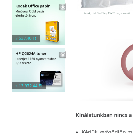
Kodak Office papír
Minőségi OEM papír
tasak, piskótafüles, 15x20 cm, stancolt
elérhető áron.
» 537,40 Ft
HP Q2624A toner
LaserJet 1150 nyomtatókhoz
2,5K fekete.
» 13 972,44 Ft
Kínálatunkban nincs a 
Kérjük, győződjön meg