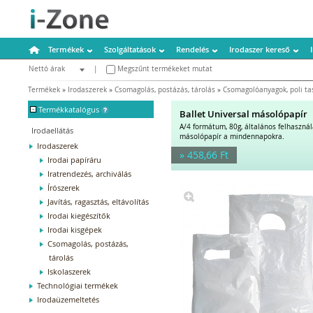
Termékek
Szolgáltatások
Rendelés
Irodaszer kereső
Nettó árak
|
Megszűnt termékeket mutat
Bruttó árak
Termékek
»
Irodaszerek
»
Csomagolás, postázás, tárolás
»
Csomagolóanyagok, poli ta
-
Termékkatalógus
Ballet Universal másolópapír
A/4 formátum, 80g, általános felhaszná
Irodaellátás
másolópapír a mindennapokra.
Irodaszerek
» 458,66 Ft
Irodai papíráru
Iratrendezés, archiválás
Írószerek
Javítás, ragasztás, eltávolítás
Irodai kiegészítők
Irodai kisgépek
Csomagolás, postázás,
tárolás
Iskolaszerek
Technológiai termékek
Irodaüzemeltetés