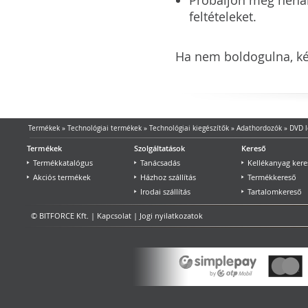
feltételeket.
Ha nem boldogulna, kér
Termékek
»
Technológiai termékek
»
Technológiai kiegészítők
»
Adathordozók
»
DVD 
Termékek
Szolgáltatások
Kereső
Termékkatalógus
Tanácsadás
Kellékanyag kere
Akciós termékek
Házhoz szállítás
Termékkereső
Irodai szállítás
Tartalomkereső
© BITFORCE Kft. |
Kapcsolat
|
Jogi nyilatkozatok