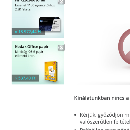
LaserJet 1150 nyomtatókhoz
2,5K fekete.
» 13 972,44 Ft
Kodak Office papír
Minőségi OEM papír
elérhető áron.
» 537,40 Ft
Kínálatunkban nincs a 
Kérjük, győződjön meg
valószerűtlen feltéte
Próbáljon meg néhány 