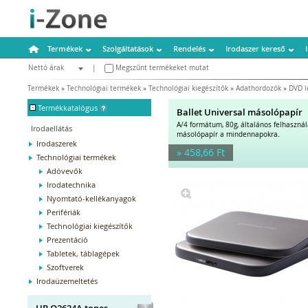
Termékek
Szolgáltatások
Rendelés
Irodaszer kereső
Nettó árak
|
Megszűnt termékeket mutat
Bruttó árak
Termékek
»
Technológiai termékek
»
Technológiai kiegészítők
»
Adathordozók
»
DVD 
-
Termékkatalógus
Ballet Universal másolópapír
A/4 formátum, 80g, általános felhaszná
Irodaellátás
másolópapír a mindennapokra.
Irodaszerek
» 458,66 Ft
Technológiai termékek
Adóvevők
Irodatechnika
Nyomtató-kellékanyagok
Perifériák
Technológiai kiegészítők
Prezentáció
Tabletek, táblagépek
Szoftverek
Irodaüzemeltetés
HP Q2624A toner