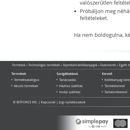
valószerűtlen feltéte
Próbáljon meg néhány 
feltételeket.
Ha nem boldogulna, kér
Termékek
»
Technológiai termékek
»
Nyomtató-kellékanyagok
»
Faxtonerek
»
Egyéb és
Termékek
Szolgáltatások
Kereső
Termékkatalógus
Tanácsadás
Kellékanyag kere
Akciós termékek
Házhoz szállítás
Termékkereső
Irodai szállítás
Tartalomkereső
© BITFORCE Kft. |
Kapcsolat
|
Jogi nyilatkozatok