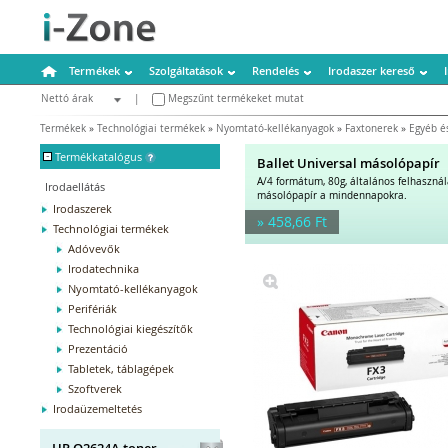
Termékek
Szolgáltatások
Rendelés
Irodaszer kereső
Nettó árak
|
Megszűnt termékeket mutat
Bruttó árak
Termékek
»
Technológiai termékek
»
Nyomtató-kellékanyagok
»
Faxtonerek
»
Egyéb és
-
Termékkatalógus
Ballet Universal másolópapír
A/4 formátum, 80g, általános felhaszná
Irodaellátás
másolópapír a mindennapokra.
Irodaszerek
» 458,66 Ft
Technológiai termékek
Adóvevők
Irodatechnika
Nyomtató-kellékanyagok
Perifériák
Technológiai kiegészítők
Prezentáció
Tabletek, táblagépek
Szoftverek
Irodaüzemeltetés
HP Q2624A toner