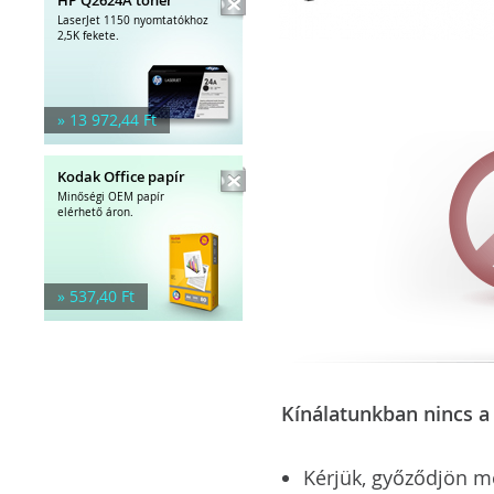
LaserJet 1150 nyomtatókhoz
2,5K fekete.
» 13 972,44 Ft
Kodak Office papír
Minőségi OEM papír
elérhető áron.
» 537,40 Ft
Kínálatunkban nincs a 
Kérjük, győződjön meg