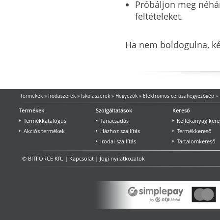
Próbáljon meg néhány 
feltételeket.
Ha nem boldogulna, kér
Termékek
»
Irodaszerek
»
Iskolaszerek
»
Hegyezők
»
Elektromos ceruzahegyezőgép
»
Termékek
Szolgáltatások
Kereső
Termékkatalógus
Tanácsadás
Kellékanyag kere
Akciós termékek
Házhoz szállítás
Termékkereső
Irodai szállítás
Tartalomkereső
© BITFORCE Kft. |
Kapcsolat
|
Jogi nyilatkozatok