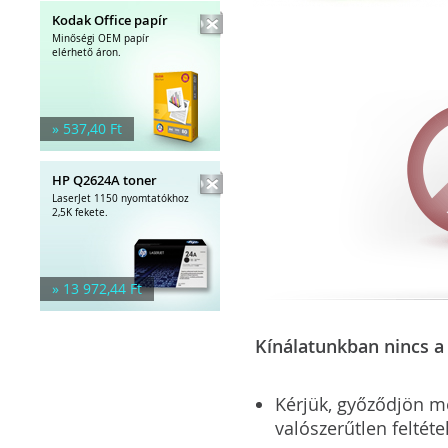
Kodak Office papír
Minőségi OEM papír
elérhető áron.
» 537,40 Ft
HP Q2624A toner
LaserJet 1150 nyomtatókhoz
2,5K fekete.
» 13 972,44 Ft
Kínálatunkban nincs a 
Kérjük, győződjön meg
valószerűtlen feltéte