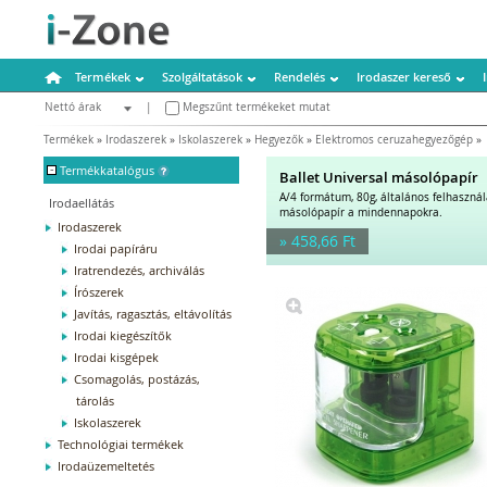
Termékek
Szolgáltatások
Rendelés
Irodaszer kereső
Nettó árak
|
Megszűnt termékeket mutat
Bruttó árak
Termékek
»
Irodaszerek
»
Iskolaszerek
»
Hegyezők
»
Elektromos ceruzahegyezőgép
»
-
Termékkatalógus
Ballet Universal másolópapír
A/4 formátum, 80g, általános felhaszná
Irodaellátás
másolópapír a mindennapokra.
Irodaszerek
» 458,66 Ft
Irodai papíráru
Iratrendezés, archiválás
Írószerek
Javítás, ragasztás, eltávolítás
Irodai kiegészítők
Irodai kisgépek
Csomagolás, postázás,
tárolás
Iskolaszerek
Technológiai termékek
Irodaüzemeltetés