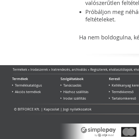
valószerűtlen feltéte
Próbáljon meg néhány 
feltételeket.
Ha nem boldogulna, kér
Termékek
»
Irodaszerek
»
Iratrendezés, archiválás
»
Regiszterek, elválasztólapok, elv
Termékek
Szolgáltatások
Kereső
Termékkatalógus
Tanácsadás
Kellékanyag kere
Akciós termékek
Házhoz szállítás
Termékkereső
Irodai szállítás
Tartalomkereső
© BITFORCE Kft. |
Kapcsolat
|
Jogi nyilatkozatok