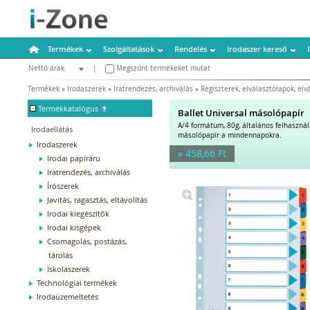
Termékek
Szolgáltatások
Rendelés
Irodaszer kereső
Nettó árak
|
Megszűnt termékeket mutat
Bruttó árak
Termékek
»
Irodaszerek
»
Iratrendezés, archiválás
»
Regiszterek, elválasztólapok, elv
-
Termékkatalógus
Ballet Universal másolópapír
A/4 formátum, 80g, általános felhaszná
Irodaellátás
másolópapír a mindennapokra.
Irodaszerek
» 458,66 Ft
Irodai papíráru
Iratrendezés, archiválás
Írószerek
Javítás, ragasztás, eltávolítás
Irodai kiegészítők
Irodai kisgépek
Csomagolás, postázás,
tárolás
Iskolaszerek
Technológiai termékek
Irodaüzemeltetés