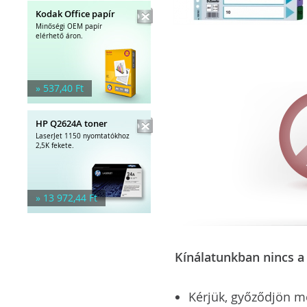
Kodak Office papír
Minőségi OEM papír
elérhető áron.
» 537,40 Ft
HP Q2624A toner
LaserJet 1150 nyomtatókhoz
2,5K fekete.
» 13 972,44 Ft
Kínálatunkban nincs a 
Kérjük, győződjön meg