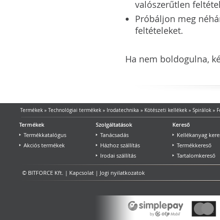
valószerűtlen feltéte
Próbáljon meg néhány 
feltételeket.
Ha nem boldogulna, kér
Termékek
»
Technológiai termékek
»
Irodatechnika
»
Kötészeti kellékek
»
Spirálok
»
F
Termékek
Szolgáltatások
Kereső
Termékkatalógus
Tanácsadás
Kellékanyag kere
Akciós termékek
Házhoz szállítás
Termékkereső
Irodai szállítás
Tartalomkereső
© BITFORCE Kft. |
Kapcsolat
|
Jogi nyilatkozatok