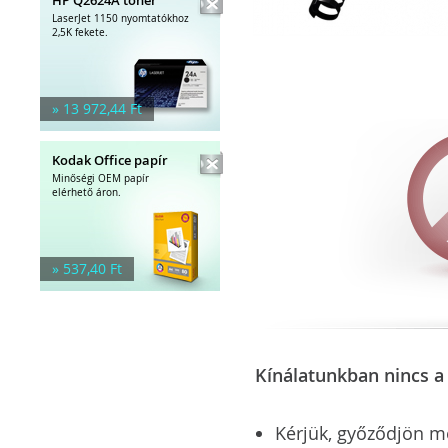
LaserJet 1150 nyomtatókhoz
2,5K fekete.
» 13 972,44 Ft
Kodak Office papír
Minőségi OEM papír
elérhető áron.
» 537,40 Ft
Kínálatunkban nincs a 
Kérjük, győződjön meg