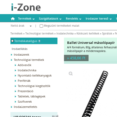
Termékek
Szolgáltatások
Rendelés
Irodaszer kereső
Nettó árak
|
Megszűnt termékeket mutat
Bruttó árak
Termékek
»
Technológiai termékek
»
Irodatechnika
»
Kötészeti kellékek
»
Spirálok
»
F
-
Termékkatalógus
Ballet Universal másolópapír
A/4 formátum, 80g, általános felhaszná
Irodaellátás
másolópapír a mindennapokra.
Irodaszerek
» 458,66 Ft
Technológiai termékek
Adóvevők
Irodatechnika
Nyomtató-kellékanyagok
Perifériák
Technológiai kiegészítők
Prezentáció
Tabletek, táblagépek
Szoftverek
Irodaüzemeltetés
HP Q2624A toner