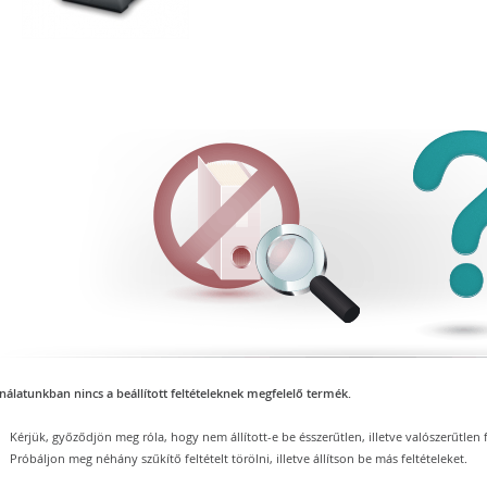
nálatunkban nincs a beállított feltételeknek megfelelő termék.
Kérjük, győződjön meg róla, hogy nem állított-e be ésszerűtlen, illetve valószerűtlen f
Próbáljon meg néhány szűkítő feltételt törölni, illetve állítson be más feltételeket.