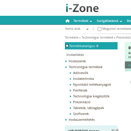
Termékek
Szolgáltatások
Re
Nettó árak
|
Megszűnt termékeke
Bruttó árak
Termékek
»
Technológiai termékek
»
Prezentác
-
Termékkatalógus
B
A
Irodaellátás
m
Irodaszerek
»
Technológiai termékek
Adóvevők
Irodatechnika
Nyomtató-kellékanyagok
Perifériák
Technológiai kiegészítők
Prezentáció
Tabletek, táblagépek
Szoftverek
Irodaüzemeltetés
HP Q2624A toner