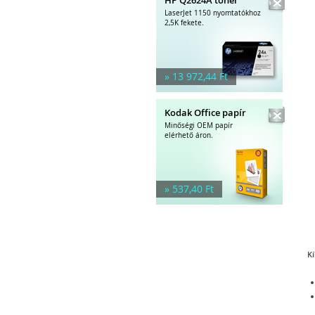
LaserJet 1150 nyomtatókhoz
2,5K fekete.
» 13 972,44 Ft
Kodak Office papír
Minőségi OEM papír
elérhető áron.
» 537,40 Ft
Kí