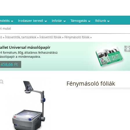
ndelés
Irodaszer kereső
Infotár
Támogatás
Rólunk
t mutat
ió
»
Írásvetítők, tartozékok
»
Írásvetítő fóliák
»
Fénymásoló fóliák
»
allet Universal másolópapír
/4 formátum, 80g, általános felhasználású
ásolópapír a mindennapokra.
 458,66 Ft
Fénymásoló fóliák