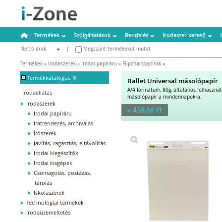
Termékek
Szolgáltatások
Rendelés
Irodaszer kereső
Nettó árak
|
Megszűnt termékeket mutat
Bruttó árak
Termékek
»
Irodaszerek
»
Irodai papíráru
»
Flipchartpapírok
»
-
Termékkatalógus
Ballet Universal másolópapír
A/4 formátum, 80g, általános felhaszná
Irodaellátás
másolópapír a mindennapokra.
Irodaszerek
» 458,66 Ft
Irodai papíráru
Iratrendezés, archiválás
Írószerek
Javítás, ragasztás, eltávolítás
Irodai kiegészítők
Irodai kisgépek
Csomagolás, postázás,
tárolás
Iskolaszerek
Technológiai termékek
Irodaüzemeltetés