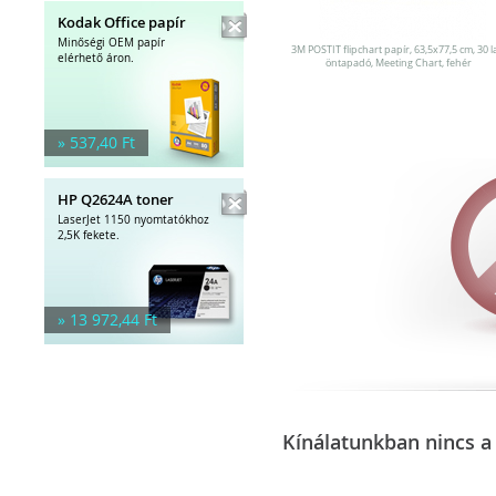
Kodak Office papír
Minőségi OEM papír
3M POSTIT flipchart papír, 63,5x77,5 cm, 30 l
elérhető áron.
öntapadó, Meeting Chart, fehér
» 537,40 Ft
HP Q2624A toner
LaserJet 1150 nyomtatókhoz
2,5K fekete.
» 13 972,44 Ft
Kínálatunkban nincs a 