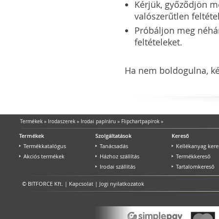
Kérjük, győződjön meg
valószerűtlen feltéte
Próbáljon meg néhány 
feltételeket.
Ha nem boldogulna, kér
Termékek
»
Irodaszerek
»
Irodai papíráru
»
Flipchartpapírok
»
Termékek
Szolgáltatások
Kereső
Termékkatalógus
Tanácsadás
Kellékanyag kere
Akciós termékek
Házhoz szállítás
Termékkereső
Irodai szállítás
Tartalomkereső
© BITFORCE Kft. |
Kapcsolat
|
Jogi nyilatkozatok