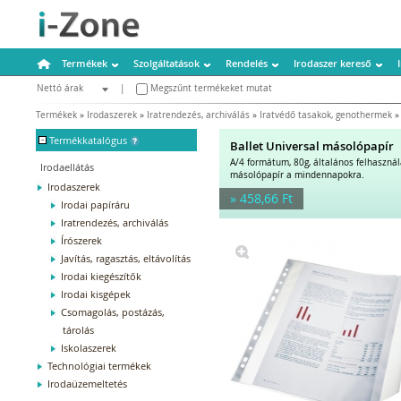
Termékek
Szolgáltatások
Rendelés
Irodaszer kereső
Nettó árak
|
Megszűnt termékeket mutat
Bruttó árak
Termékek
»
Irodaszerek
»
Iratrendezés, archiválás
»
Iratvédő tasakok, genothermek
-
Termékkatalógus
Ballet Universal másolópapír
A/4 formátum, 80g, általános felhaszná
Irodaellátás
másolópapír a mindennapokra.
Irodaszerek
» 458,66 Ft
Irodai papíráru
Iratrendezés, archiválás
Írószerek
Javítás, ragasztás, eltávolítás
Irodai kiegészítők
Irodai kisgépek
Csomagolás, postázás,
tárolás
Iskolaszerek
Technológiai termékek
Irodaüzemeltetés