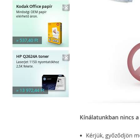
Kodak Office papír
Minőségi OEM papír
elérhető áron.
» 537,40 Ft
HP Q2624A toner
LaserJet 1150 nyomtatókhoz
2,5K fekete.
» 13 972,44 Ft
Kínálatunkban nincs a 
Kérjük, győződjön meg