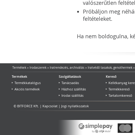
valószerűtlen feltéte
Próbáljon meg néhány 
feltételeket.
Ha nem boldogulna, kér
Termékek
»
Irodaszerek
»
Iratrendezés, archiválás
»
Iratvédő tasakok, genothermek
Termékek
Szolgáltatások
Kereső
Termékkatalógus
Tanácsadás
Kellékanyag kere
Akciós termékek
Házhoz szállítás
Termékkereső
Irodai szállítás
Tartalomkereső
© BITFORCE Kft. |
Kapcsolat
|
Jogi nyilatkozatok