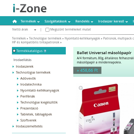
Termékek
Szolgáltatások
Rendelés
Irodaszer kereső
Nettó árak
|
Megszűnt termékeket mutat
Bruttó árak
Termékek
»
Technológiai termékek
»
Nyomtató-kellékanyagok
»
Patronok, multipack
HP és kompatibilis tintapatronok
»
-
Termékkatalógus
Ballet Universal másolópapír
A/4 formátum, 80g, általános felhaszná
Irodaellátás
másolópapír a mindennapokra.
Irodaszerek
» 458,66 Ft
Technológiai termékek
Adóvevők
Irodatechnika
Nyomtató-kellékanyagok
Perifériák
Technológiai kiegészítők
Prezentáció
Tabletek, táblagépek
Szoftverek
Irodaüzemeltetés