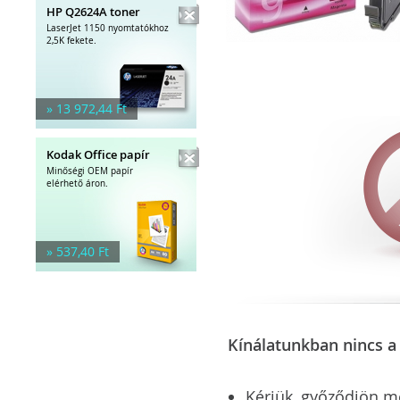
HP Q2624A toner
LaserJet 1150 nyomtatókhoz
2,5K fekete.
» 13 972,44 Ft
Kodak Office papír
Minőségi OEM papír
elérhető áron.
» 537,40 Ft
Kínálatunkban nincs a 
Kérjük, győződjön meg