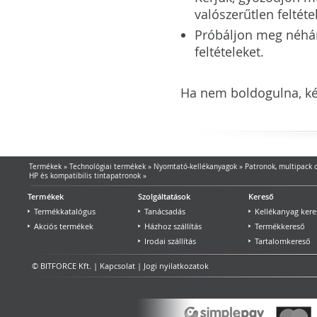
valószerűtlen feltéte
Próbáljon meg néhány 
feltételeket.
Ha nem boldogulna, kér
Termékek
»
Technológiai termékek
»
Nyomtató-kellékanyagok
»
Patronok, multipack
HP és kompatibilis tintapatronok
»
Termékek
Szolgáltatások
Kereső
Termékkatalógus
Tanácsadás
Kellékanyag kere
Akciós termékek
Házhoz szállítás
Termékkereső
Irodai szállítás
Tartalomkereső
© BITFORCE Kft. |
Kapcsolat
|
Jogi nyilatkozatok