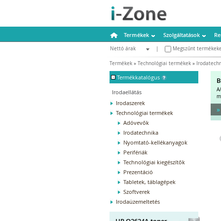
Termékek
Szolgáltatások
Re
Nettó árak
|
Megszűnt termékeke
Bruttó árak
Termékek
»
Technológiai termékek
»
Irodatech
-
Termékkatalógus
B
A
Irodaellátás
m
Irodaszerek
»
Technológiai termékek
Adóvevők
Irodatechnika
Nyomtató-kellékanyagok
Perifériák
Technológiai kiegészítők
Prezentáció
Tabletek, táblagépek
Szoftverek
Irodaüzemeltetés
HP Q2624A toner