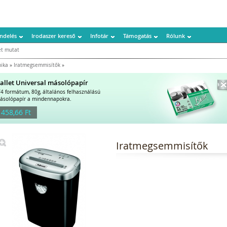
ndelés
Irodaszer kereső
Infotár
Támogatás
Rólunk
t mutat
nika
»
Iratmegsemmisítők
»
allet Universal másolópapír
/4 formátum, 80g, általános felhasználású
ásolópapír a mindennapokra.
 458,66 Ft
Iratmegsemmisítők