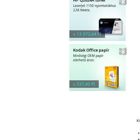
LaserJet 1150 nyomtatókhoz
2,5K fekete.
» 13 972,44 Ft
Kodak Office papír
Minőségi OEM papír
elérhető áron.
» 537,40 Ft
Kí