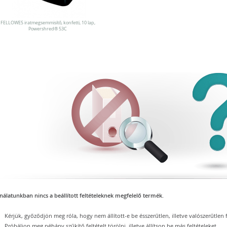
FELLOWES iratmegsemmisítő, konfetti, 10 lap,
Powershred® 53C
nálatunkban nincs a beállított feltételeknek megfelelő termék.
Kérjük, győződjön meg róla, hogy nem állított-e be ésszerűtlen, illetve valószerűtlen f
Próbáljon meg néhány szűkítő feltételt törölni, illetve állítson be más feltételeket.