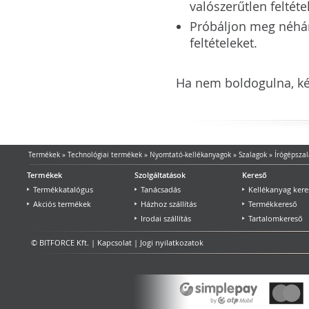
valószerűtlen feltéte
Próbáljon meg néhány 
feltételeket.
Ha nem boldogulna, kér
Termékek
»
Technológiai termékek
»
Nyomtató-kellékanyagok
»
Szalagok
»
Írógépszal
Termékek
Szolgáltatások
Kereső
Termékkatalógus
Tanácsadás
Kellékanyag kere
Akciós termékek
Házhoz szállítás
Termékkereső
Irodai szállítás
Tartalomkereső
© BITFORCE Kft. |
Kapcsolat
|
Jogi nyilatkozatok