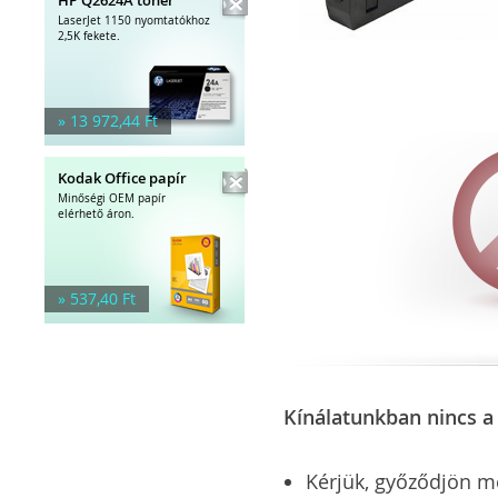
LaserJet 1150 nyomtatókhoz
2,5K fekete.
» 13 972,44 Ft
Kodak Office papír
Minőségi OEM papír
elérhető áron.
» 537,40 Ft
Kínálatunkban nincs a 
Kérjük, győződjön meg