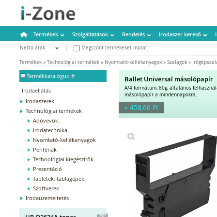
Termékek
Szolgáltatások
Rendelés
Irodaszer kereső
Nettó árak
|
Megszűnt termékeket mutat
Bruttó árak
Termékek
»
Technológiai termékek
»
Nyomtató-kellékanyagok
»
Szalagok
»
Írógépszal
-
Termékkatalógus
Ballet Universal másolópapír
A/4 formátum, 80g, általános felhaszná
Irodaellátás
másolópapír a mindennapokra.
Irodaszerek
» 458,66 Ft
Technológiai termékek
Adóvevők
Irodatechnika
Nyomtató-kellékanyagok
Perifériák
Technológiai kiegészítők
Prezentáció
Tabletek, táblagépek
Szoftverek
Irodaüzemeltetés
HP Q2624A toner