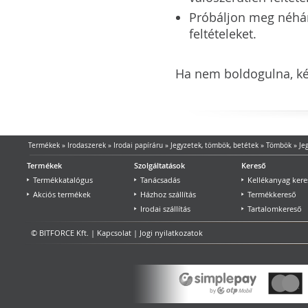
Próbáljon meg néhány 
feltételeket.
Ha nem boldogulna, kér
Termékek
»
Irodaszerek
»
Irodai papíráru
»
Jegyzetek, tömbök, betétek
»
Tömbök
»
Je
Termékek
Szolgáltatások
Kereső
Termékkatalógus
Tanácsadás
Kellékanyag kere
Akciós termékek
Házhoz szállítás
Termékkereső
Irodai szállítás
Tartalomkereső
© BITFORCE Kft. |
Kapcsolat
|
Jogi nyilatkozatok