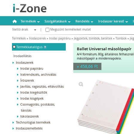
Termékek
Szolgáltatások
Rendelés
Irodaszer kereső
Nettó árak
|
Megszűnt termékeket mutat
Bruttó árak
Termékek
»
Irodaszerek
»
Irodai papíráru
»
Jegyzetek, tömbök, betétek
»
Tömbök
»
Je
-
Termékkatalógus
Ballet Universal másolópapír
A/4 formátum, 80g, általános felhaszná
Irodaellátás
másolópapír a mindennapokra.
Irodaszerek
» 458,66 Ft
Irodai papíráru
Iratrendezés, archiválás
Írószerek
Javítás, ragasztás, eltávolítás
Irodai kiegészítők
Irodai kisgépek
Csomagolás, postázás,
tárolás
Iskolaszerek
Technológiai termékek
Irodaüzemeltetés