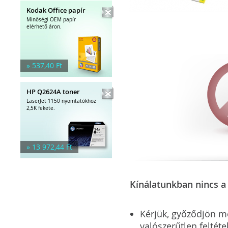
Kodak Office papír
Minőségi OEM papír
elérhető áron.
» 537,40 Ft
HP Q2624A toner
LaserJet 1150 nyomtatókhoz
2,5K fekete.
» 13 972,44 Ft
Kínálatunkban nincs a 
Kérjük, győződjön meg
valószerűtlen feltéte