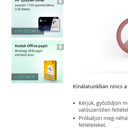
LaserJet 1150 nyomtatókhoz
2,5K fekete.
» 13 972,44 Ft
Kodak Office papír
Minőségi OEM papír
elérhető áron.
» 537,40 Ft
Kínálatunkban nincs a 
Kérjük, győződjön meg
valószerűtlen feltéte
Próbáljon meg néhány 
feltételeket.