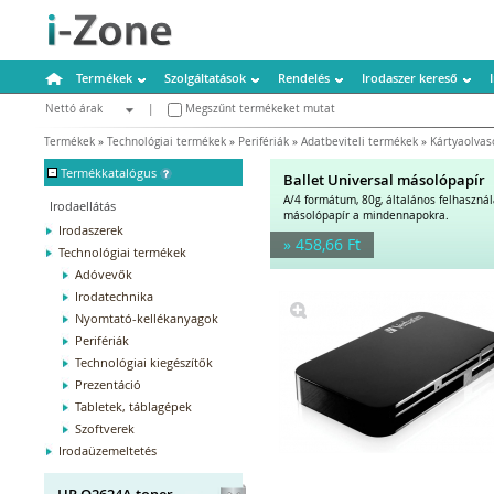
Termékek
Szolgáltatások
Rendelés
Irodaszer kereső
Nettó árak
|
Megszűnt termékeket mutat
Bruttó árak
Termékek
»
Technológiai termékek
»
Perifériák
»
Adatbeviteli termékek
»
Kártyaolvas
-
Termékkatalógus
Ballet Universal másolópapír
A/4 formátum, 80g, általános felhaszná
Irodaellátás
másolópapír a mindennapokra.
Irodaszerek
» 458,66 Ft
Technológiai termékek
Adóvevők
Irodatechnika
Nyomtató-kellékanyagok
Perifériák
Technológiai kiegészítők
Prezentáció
Tabletek, táblagépek
Szoftverek
Irodaüzemeltetés
HP Q2624A toner