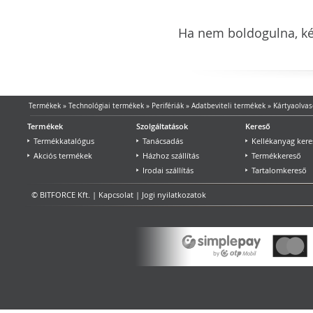
Ha nem boldogulna, kér
Termékek
»
Technológiai termékek
»
Perifériák
»
Adatbeviteli termékek
»
Kártyaolvas
Termékek
Szolgáltatások
Kereső
Termékkatalógus
Tanácsadás
Kellékanyag kere
Akciós termékek
Házhoz szállítás
Termékkereső
Irodai szállítás
Tartalomkereső
© BITFORCE Kft. |
Kapcsolat
|
Jogi nyilatkozatok