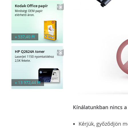
Kodak Office papír
Minőségi OEM papír
elérhető áron.
» 537,40 Ft
HP Q2624A toner
LaserJet 1150 nyomtatókhoz
2,5K fekete.
» 13 972,44 Ft
Kínálatunkban nincs a 
Kérjük, győződjön meg