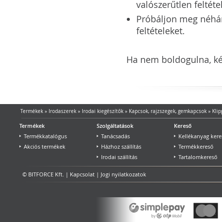
valószerűtlen feltéte
Próbáljon meg néhány 
feltételeket.
Ha nem boldogulna, kér
Termékek
»
Irodaszerek
»
Irodai kiegészítők
»
Kapcsok, rajzszegek, gemkapcsok
»
Klip
Termékek
Szolgáltatások
Kereső
Termékkatalógus
Tanácsadás
Kellékanyag kere
Akciós termékek
Házhoz szállítás
Termékkereső
Irodai szállítás
Tartalomkereső
© BITFORCE Kft. |
Kapcsolat
|
Jogi nyilatkozatok