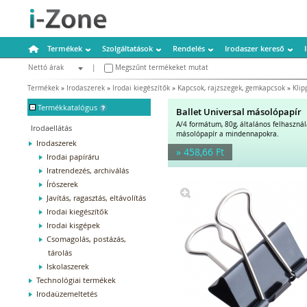
Termékek
Szolgáltatások
Rendelés
Irodaszer kereső
Nettó árak
|
Megszűnt termékeket mutat
Bruttó árak
Termékek
»
Irodaszerek
»
Irodai kiegészítők
»
Kapcsok, rajzszegek, gemkapcsok
»
Klip
-
Termékkatalógus
Ballet Universal másolópapír
A/4 formátum, 80g, általános felhaszná
Irodaellátás
másolópapír a mindennapokra.
Irodaszerek
» 458,66 Ft
Irodai papíráru
Iratrendezés, archiválás
Írószerek
Javítás, ragasztás, eltávolítás
Irodai kiegészítők
Irodai kisgépek
Csomagolás, postázás,
tárolás
Iskolaszerek
Technológiai termékek
Irodaüzemeltetés