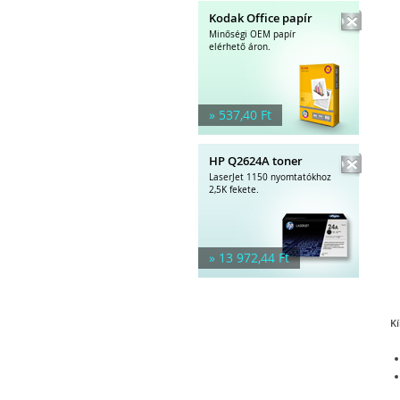
Kodak Office papír
Minőségi OEM papír
elérhető áron.
» 537,40 Ft
HP Q2624A toner
LaserJet 1150 nyomtatókhoz
2,5K fekete.
» 13 972,44 Ft
Kí