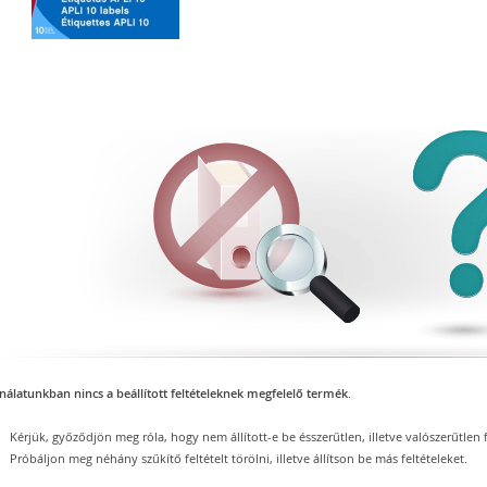
nálatunkban nincs a beállított feltételeknek megfelelő termék.
Kérjük, győződjön meg róla, hogy nem állított-e be ésszerűtlen, illetve valószerűtlen f
Próbáljon meg néhány szűkítő feltételt törölni, illetve állítson be más feltételeket.