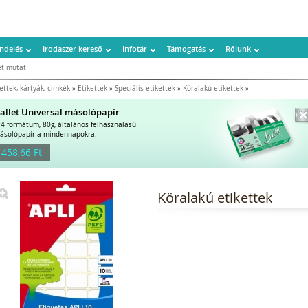
ndelés
Irodaszer kereső
Infotár
Támogatás
Rólunk
t mutat
ettek, kártyák, cimkék
»
Etikettek
»
Speciális etikettek
»
Köralakú etikettek
»
allet Universal másolópapír
/4 formátum, 80g, általános felhasználású
ásolópapír a mindennapokra.
 458,66 Ft
Köralakú etikettek