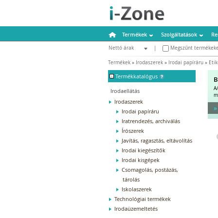
Termékek
Szolgáltatások
Re
Nettó árak
|
Megszűnt termékeke
Bruttó árak
Termékek
»
Irodaszerek
»
Irodai papíráru
»
Etik
-
Termékkatalógus
B
A
Irodaellátás
m
Irodaszerek
»
Irodai papíráru
Iratrendezés, archiválás
Írószerek
Javítás, ragasztás, eltávolítás
Irodai kiegészítők
Irodai kisgépek
Csomagolás, postázás,
tárolás
Iskolaszerek
Technológiai termékek
Irodaüzemeltetés