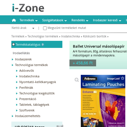
Termékek
Szolgáltatások
Rendelés
Irodaszer kereső
Nettó árak
|
Megszűnt termékeket mutat
Bruttó árak
Termékek
»
Technológiai termékek
»
Irodatechnika
»
Kötészeti borítók
»
-
Termékkatalógus
Ballet Universal másolópapír
A/4 formátum, 80g, általános felhaszná
Irodaellátás
másolópapír a mindennapokra.
Irodaszerek
» 458,66 Ft
Technológiai termékek
Adóvevők
Irodatechnika
Nyomtató-kellékanyagok
Perifériák
Technológiai kiegészítők
Prezentáció
Tabletek, táblagépek
Szoftverek
Irodaüzemeltetés
HP Q2624A toner