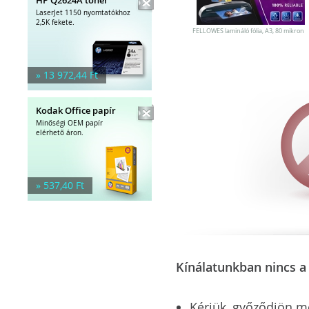
LaserJet 1150 nyomtatókhoz
2,5K fekete.
FELLOWES lamináló fólia, A3, 80 mikron
» 13 972,44 Ft
Kodak Office papír
Minőségi OEM papír
elérhető áron.
» 537,40 Ft
Kínálatunkban nincs a 
Kérjük, győződjön meg