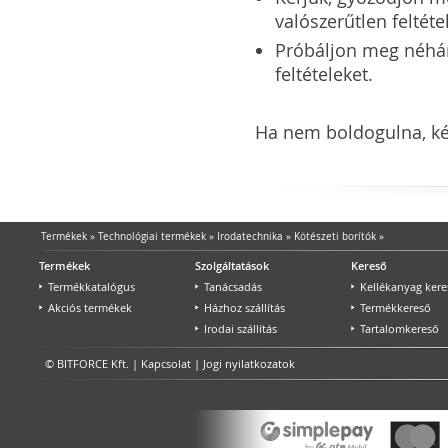
valószerűtlen feltéte
Próbáljon meg néhány 
feltételeket.
Ha nem boldogulna, kér
Termékek
»
Technológiai termékek
»
Irodatechnika
»
Kötészeti borítók
»
Termékek
Szolgáltatások
Kereső
Termékkatalógus
Tanácsadás
Kellékanyag kere
Akciós termékek
Házhoz szállítás
Termékkereső
Irodai szállítás
Tartalomkereső
© BITFORCE Kft. |
Kapcsolat
|
Jogi nyilatkozatok