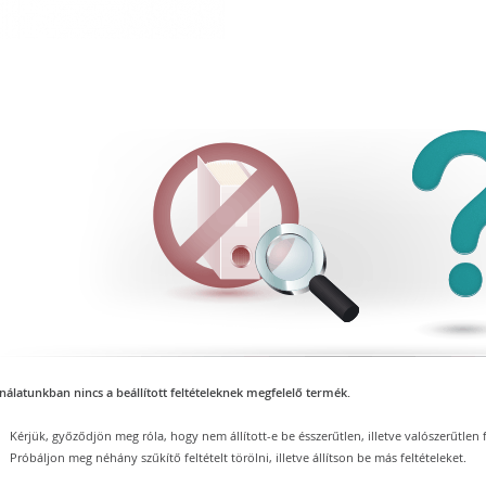
nálatunkban nincs a beállított feltételeknek megfelelő termék.
Kérjük, győződjön meg róla, hogy nem állított-e be ésszerűtlen, illetve valószerűtlen f
Próbáljon meg néhány szűkítő feltételt törölni, illetve állítson be más feltételeket.