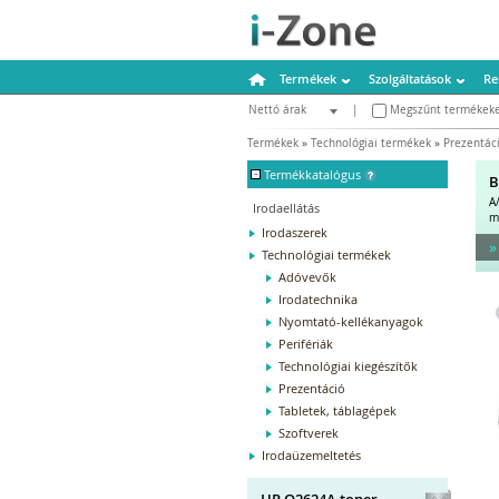
Termékek
Szolgáltatások
Re
Nettó árak
|
Megszűnt termékeke
Bruttó árak
Termékek
»
Technológiai termékek
»
Prezentác
-
Termékkatalógus
B
A
Irodaellátás
m
Irodaszerek
»
Technológiai termékek
Adóvevők
Irodatechnika
Nyomtató-kellékanyagok
Perifériák
Technológiai kiegészítők
Prezentáció
Tabletek, táblagépek
Szoftverek
Irodaüzemeltetés
HP Q2624A toner