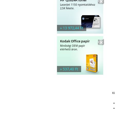
LaserJet 1150 nyomtatókhoz
2,5K fekete.
» 13 972,44 Ft
Kodak Office papír
Minőségi OEM papír
elérhető áron.
» 537,40 Ft
Kí