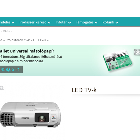
ndelés
Irodaszer kereső
Infotár
Támogatás
Rólunk
t mutat
ió
»
Projektorok, tv-k
»
LED TV-k
»
allet Universal másolópapír
/4 formátum, 80g, általános felhasználású
ásolópapír a mindennapokra.
 458,66 Ft
LED TV-k