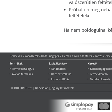
valószerűtlen feltéte
Próbáljon meg néhány 
feltételeket.
Ha nem boldogulna, kér
Termékek
»
Irodaszerek
»
Irodai kisgépek
»
Elemek, akkuk, adapterek
»
Tartós elemek
Termékek
Szolgáltatások
Kereső
Termékkatalógus
Tanácsadás
Kellékanyag kere
Akciós termékek
Házhoz szállítás
Termékkereső
Irodai szállítás
Tartalomkereső
© BITFORCE Kft. |
Kapcsolat
|
Jogi nyilatkozatok