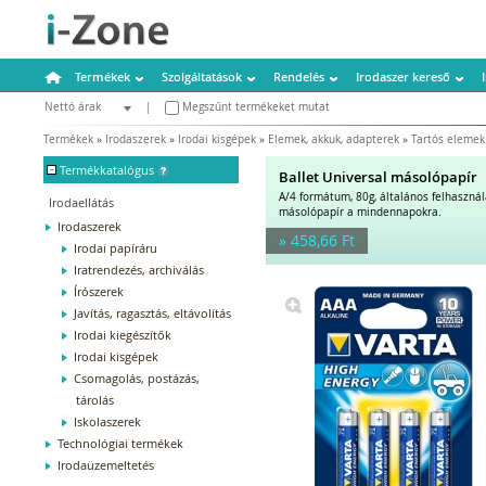
Termékek
Szolgáltatások
Rendelés
Irodaszer kereső
Nettó árak
|
Megszűnt termékeket mutat
Bruttó árak
Termékek
»
Irodaszerek
»
Irodai kisgépek
»
Elemek, akkuk, adapterek
»
Tartós elemek
-
Termékkatalógus
Ballet Universal másolópapír
A/4 formátum, 80g, általános felhaszná
Irodaellátás
másolópapír a mindennapokra.
Irodaszerek
» 458,66 Ft
Irodai papíráru
Iratrendezés, archiválás
Írószerek
Javítás, ragasztás, eltávolítás
Irodai kiegészítők
Irodai kisgépek
Csomagolás, postázás,
tárolás
Iskolaszerek
Technológiai termékek
Irodaüzemeltetés