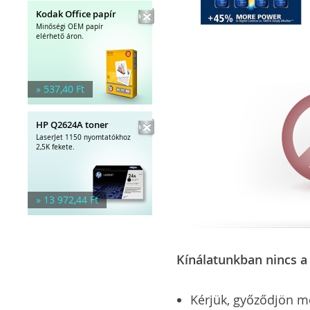
Kodak Office papír
Minőségi OEM papír
elérhető áron.
» 537,40 Ft
HP Q2624A toner
LaserJet 1150 nyomtatókhoz
2,5K fekete.
» 13 972,44 Ft
Kínálatunkban nincs a 
Kérjük, győződjön meg