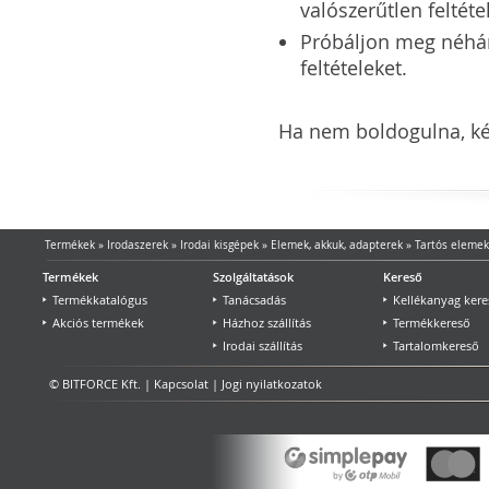
valószerűtlen feltéte
Próbáljon meg néhány 
feltételeket.
Ha nem boldogulna, kér
Termékek
»
Irodaszerek
»
Irodai kisgépek
»
Elemek, akkuk, adapterek
»
Tartós elemek
Termékek
Szolgáltatások
Kereső
Termékkatalógus
Tanácsadás
Kellékanyag kere
Akciós termékek
Házhoz szállítás
Termékkereső
Irodai szállítás
Tartalomkereső
© BITFORCE Kft. |
Kapcsolat
|
Jogi nyilatkozatok