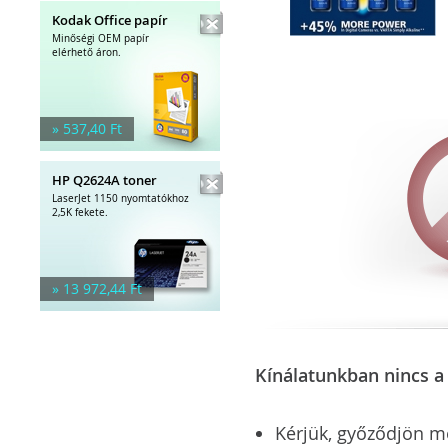
Kodak Office papír
Minőségi OEM papír
elérhető áron.
» 537,40 Ft
HP Q2624A toner
LaserJet 1150 nyomtatókhoz
2,5K fekete.
» 13 972,44 Ft
Kínálatunkban nincs a 
Kérjük, győződjön meg