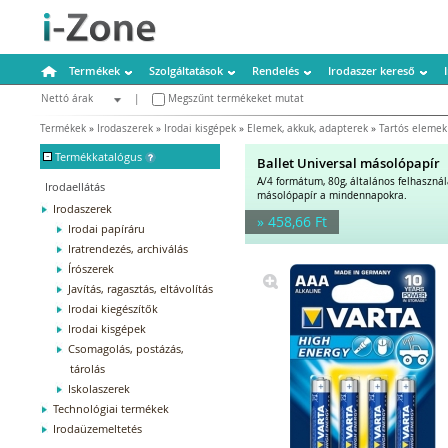
Termékek
Szolgáltatások
Rendelés
Irodaszer kereső
Nettó árak
|
Megszűnt termékeket mutat
Bruttó árak
Termékek
»
Irodaszerek
»
Irodai kisgépek
»
Elemek, akkuk, adapterek
»
Tartós elemek
-
Termékkatalógus
Ballet Universal másolópapír
A/4 formátum, 80g, általános felhaszná
Irodaellátás
másolópapír a mindennapokra.
Irodaszerek
» 458,66 Ft
Irodai papíráru
Iratrendezés, archiválás
Írószerek
Javítás, ragasztás, eltávolítás
Irodai kiegészítők
Irodai kisgépek
Csomagolás, postázás,
tárolás
Iskolaszerek
Technológiai termékek
Irodaüzemeltetés