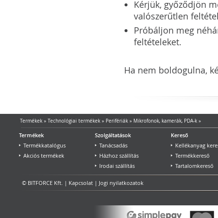
Kérjük, győződjön meg
valószerűtlen feltéte
Próbáljon meg néhány 
feltételeket.
Ha nem boldogulna, kér
Termékek
»
Technológiai termékek
»
Perifériák
»
Mikrofonok, kamerák, PDA-k
»
Termékek
Szolgáltatások
Kereső
Termékkatalógus
Tanácsadás
Kellékanyag kere
Akciós termékek
Házhoz szállítás
Termékkereső
Irodai szállítás
Tartalomkereső
© BITFORCE Kft. |
Kapcsolat
|
Jogi nyilatkozatok