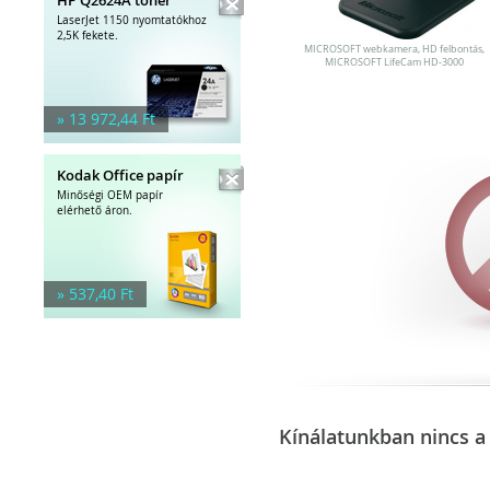
LaserJet 1150 nyomtatókhoz
2,5K fekete.
MICROSOFT webkamera, HD felbontás,
MICROSOFT LifeCam HD-3000
» 13 972,44 Ft
Kodak Office papír
Minőségi OEM papír
elérhető áron.
» 537,40 Ft
Kínálatunkban nincs a 