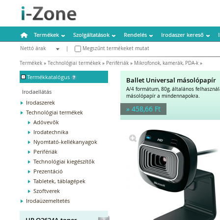
Termékek
Szolgáltatások
Rendelés
Irodaszer kereső
Nettó árak
|
Megszűnt termékeket mutat
Bruttó árak
Termékek
»
Technológiai termékek
»
Perifériák
»
Mikrofonok, kamerák, PDA-k
»
-
Termékkatalógus
Ballet Universal másolópapír
A/4 formátum, 80g, általános felhaszná
Irodaellátás
másolópapír a mindennapokra.
Irodaszerek
» 458,66 Ft
Technológiai termékek
Adóvevők
Irodatechnika
Nyomtató-kellékanyagok
Perifériák
Technológiai kiegészítők
Prezentáció
Tabletek, táblagépek
Szoftverek
Irodaüzemeltetés
HP Q2624A toner