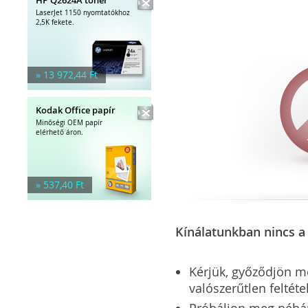
LaserJet 1150 nyomtatókhoz
2,5K fekete.
» 13 972,44 Ft
Kodak Office papír
Minőségi OEM papír
elérhető áron.
» 537,40 Ft
Kínálatunkban nincs a 
Kérjük, győződjön meg
valószerűtlen feltéte
Próbáljon meg néhány 