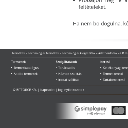
feltételeket.
Ha nem boldogulna, kér
Termékek
»
Technológiai termékek
»
Technológiai kiegészítők
»
Adathordozók
»
CD l
Termékek
Szolgáltatások
Kereső
Termékkatalógus
Tanácsadás
Kellékanyag kere
Akciós termékek
Házhoz szállítás
Termékkereső
Irodai szállítás
Tartalomkereső
© BITFORCE Kft. |
Kapcsolat
|
Jogi nyilatkozatok