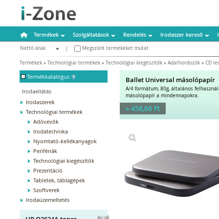
Termékek
Szolgáltatások
Rendelés
Irodaszer kereső
Nettó árak
|
Megszűnt termékeket mutat
Bruttó árak
Termékek
»
Technológiai termékek
»
Technológiai kiegészítők
»
Adathordozók
»
CD le
-
Termékkatalógus
Ballet Universal másolópapír
A/4 formátum, 80g, általános felhaszná
Irodaellátás
másolópapír a mindennapokra.
Irodaszerek
» 458,66 Ft
Technológiai termékek
Adóvevők
Irodatechnika
Nyomtató-kellékanyagok
Perifériák
Technológiai kiegészítők
Prezentáció
Tabletek, táblagépek
Szoftverek
Irodaüzemeltetés
HP Q2624A toner