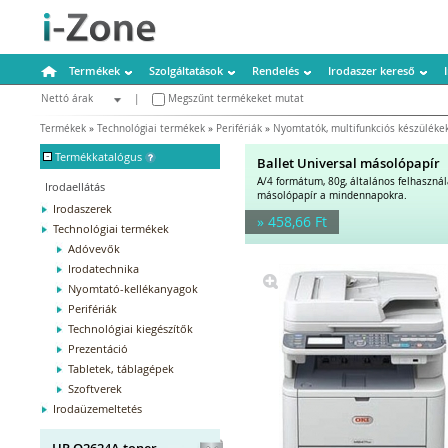
Termékek
Szolgáltatások
Rendelés
Irodaszer kereső
Nettó árak
|
Megszűnt termékeket mutat
Bruttó árak
Termékek
»
Technológiai termékek
»
Perifériák
»
Nyomtatók, multifunkciós készüléke
-
Termékkatalógus
Ballet Universal másolópapír
A/4 formátum, 80g, általános felhaszná
Irodaellátás
másolópapír a mindennapokra.
Irodaszerek
» 458,66 Ft
Technológiai termékek
Adóvevők
Irodatechnika
Nyomtató-kellékanyagok
Perifériák
Technológiai kiegészítők
Prezentáció
Tabletek, táblagépek
Szoftverek
Irodaüzemeltetés
HP Q2624A toner