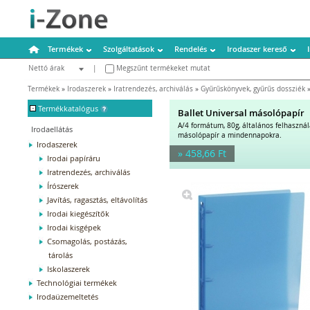
Termékek
Szolgáltatások
Rendelés
Irodaszer kereső
Nettó árak
|
Megszűnt termékeket mutat
Bruttó árak
Termékek
»
Irodaszerek
»
Iratrendezés, archiválás
»
Gyűrűskönyvek, gyűrűs dossziék
-
Termékkatalógus
Ballet Universal másolópapír
A/4 formátum, 80g, általános felhaszná
Irodaellátás
másolópapír a mindennapokra.
Irodaszerek
» 458,66 Ft
Irodai papíráru
Iratrendezés, archiválás
Írószerek
Javítás, ragasztás, eltávolítás
Irodai kiegészítők
Irodai kisgépek
Csomagolás, postázás,
tárolás
Iskolaszerek
Technológiai termékek
Irodaüzemeltetés