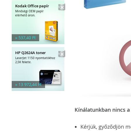
Kodak Office papír
Minőségi OEM papír
elérhető áron.
» 537,40 Ft
HP Q2624A toner
LaserJet 1150 nyomtatókhoz
2,5K fekete.
» 13 972,44 Ft
Kínálatunkban nincs a 
Kérjük, győződjön meg