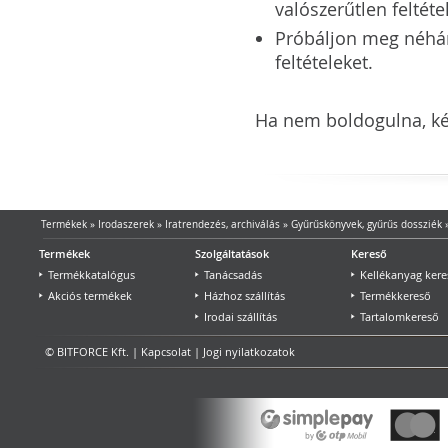
valószerűtlen feltéte
Próbáljon meg néhány 
feltételeket.
Ha nem boldogulna, kér
Termékek
»
Irodaszerek
»
Iratrendezés, archiválás
»
Gyűrűskönyvek, gyűrűs dossziék
Termékek
Szolgáltatások
Kereső
Termékkatalógus
Tanácsadás
Kellékanyag kere
Akciós termékek
Házhoz szállítás
Termékkereső
Irodai szállítás
Tartalomkereső
© BITFORCE Kft. |
Kapcsolat
|
Jogi nyilatkozatok