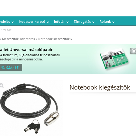
ndelés
Irodaszer kereső
Infotár
Támogatás
Rólunk
t mutat
»
Kiegészítők, adapterek
»
Notebook kiegészítők
»
allet Universal másolópapír
/4 formátum, 80g, általános felhasználású
ásolópapír a mindennapokra.
 458,66 Ft
Notebook kiegészítők