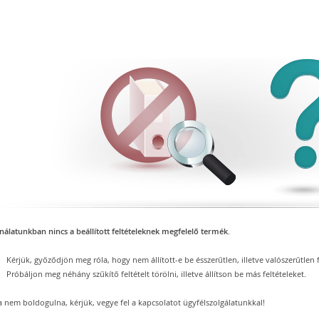
nálatunkban nincs a beállított feltételeknek megfelelő termék.
Kérjük, győződjön meg róla, hogy nem állított-e be ésszerűtlen, illetve valószerűtlen f
Próbáljon meg néhány szűkítő feltételt törölni, illetve állítson be más feltételeket.
 nem boldogulna, kérjük, vegye fel a kapcsolatot ügyfélszolgálatunkkal!