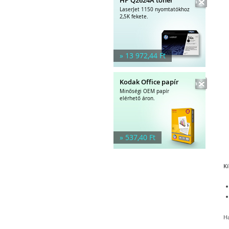
LaserJet 1150 nyomtatókhoz
2,5K fekete.
» 13 972,44 Ft
Kodak Office papír
Minőségi OEM papír
elérhető áron.
» 537,40 Ft
Kí
Ha