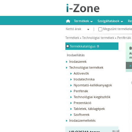
Termékek
Szolgáltatások
Re
Nettó árak
|
Megszűnt termékeke
Bruttó árak
Termékek
»
Technológiai termékek
»
Perifériák
-
Termékkatalógus
B
A
Irodaellátás
m
Irodaszerek
»
Technológiai termékek
Adóvevők
Irodatechnika
Nyomtató-kellékanyagok
Perifériák
Technológiai kiegészítők
Prezentáció
Tabletek, táblagépek
Szoftverek
Irodaüzemeltetés
HP Q2624A toner