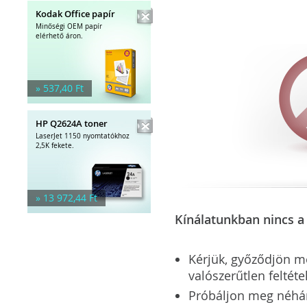
Kodak Office papír
Minőségi OEM papír
elérhető áron.
» 537,40 Ft
HP Q2624A toner
LaserJet 1150 nyomtatókhoz
2,5K fekete.
» 13 972,44 Ft
Kínálatunkban nincs a 
Kérjük, győződjön meg
valószerűtlen feltéte
Próbáljon meg néhány 