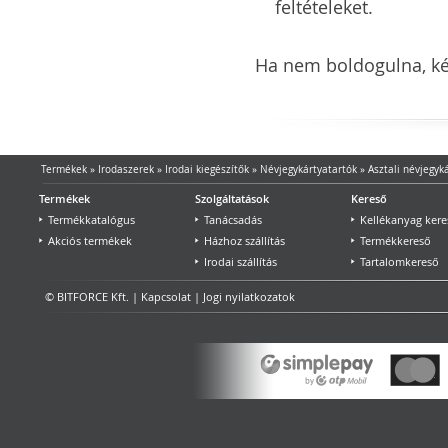
feltételeket.
Ha nem boldogulna, kér
Termékek
»
Irodaszerek
»
Irodai kiegészítők
»
Névjegykártyatartók
»
Asztali névjegyk
Termékek
Szolgáltatások
Kereső
Termékkatalógus
Tanácsadás
Kellékanyag kere
Akciós termékek
Házhoz szállítás
Termékkereső
Irodai szállítás
Tartalomkereső
© BITFORCE Kft. |
Kapcsolat
|
Jogi nyilatkozatok