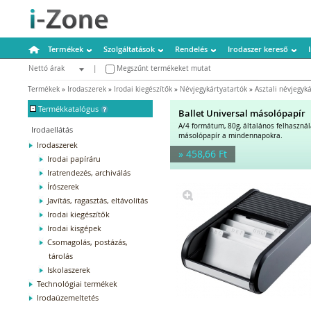
Termékek
Szolgáltatások
Rendelés
Irodaszer kereső
Nettó árak
|
Megszűnt termékeket mutat
Bruttó árak
Termékek
»
Irodaszerek
»
Irodai kiegészítők
»
Névjegykártyatartók
»
Asztali névjegyk
-
Termékkatalógus
Ballet Universal másolópapír
A/4 formátum, 80g, általános felhaszná
Irodaellátás
másolópapír a mindennapokra.
Irodaszerek
» 458,66 Ft
Irodai papíráru
Iratrendezés, archiválás
Írószerek
Javítás, ragasztás, eltávolítás
Irodai kiegészítők
Irodai kisgépek
Csomagolás, postázás,
tárolás
Iskolaszerek
Technológiai termékek
Irodaüzemeltetés