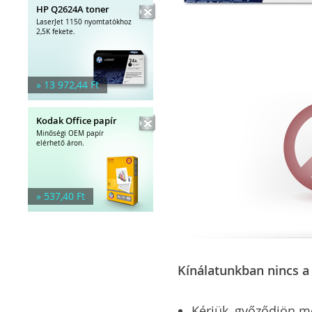
HP Q2624A toner
LaserJet 1150 nyomtatókhoz
2,5K fekete.
» 13 972,44 Ft
Kodak Office papír
Minőségi OEM papír
elérhető áron.
» 537,40 Ft
Kínálatunkban nincs a 
Kérjük, győződjön meg