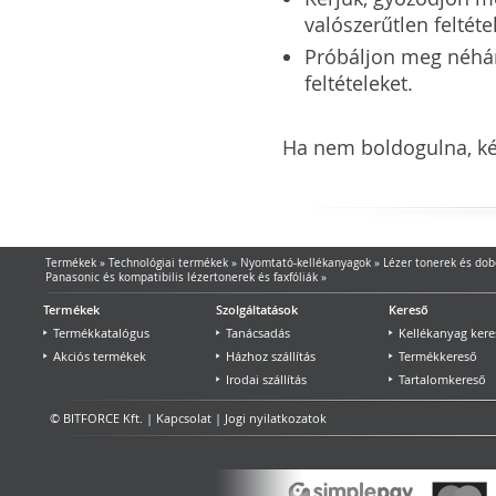
valószerűtlen feltéte
Próbáljon meg néhány 
feltételeket.
Ha nem boldogulna, kér
Termékek
»
Technológiai termékek
»
Nyomtató-kellékanyagok
»
Lézer tonerek és dob
Panasonic és kompatibilis lézertonerek és faxfóliák
»
Termékek
Szolgáltatások
Kereső
Termékkatalógus
Tanácsadás
Kellékanyag kere
Akciós termékek
Házhoz szállítás
Termékkereső
Irodai szállítás
Tartalomkereső
© BITFORCE Kft. |
Kapcsolat
|
Jogi nyilatkozatok