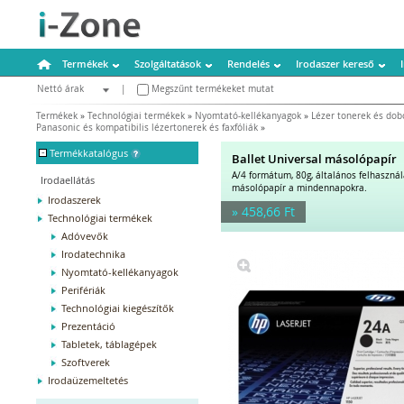
Termékek
Szolgáltatások
Rendelés
Irodaszer kereső
Nettó árak
|
Megszűnt termékeket mutat
Bruttó árak
Termékek
»
Technológiai termékek
»
Nyomtató-kellékanyagok
»
Lézer tonerek és dob
Panasonic és kompatibilis lézertonerek és faxfóliák
»
-
Termékkatalógus
Ballet Universal másolópapír
A/4 formátum, 80g, általános felhaszná
Irodaellátás
másolópapír a mindennapokra.
Irodaszerek
» 458,66 Ft
Technológiai termékek
Adóvevők
Irodatechnika
Nyomtató-kellékanyagok
Perifériák
Technológiai kiegészítők
Prezentáció
Tabletek, táblagépek
Szoftverek
Irodaüzemeltetés