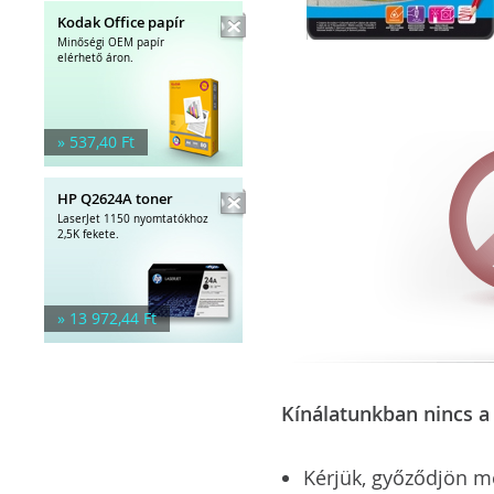
Kodak Office papír
Minőségi OEM papír
elérhető áron.
» 537,40 Ft
HP Q2624A toner
LaserJet 1150 nyomtatókhoz
2,5K fekete.
» 13 972,44 Ft
Kínálatunkban nincs a 
Kérjük, győződjön meg