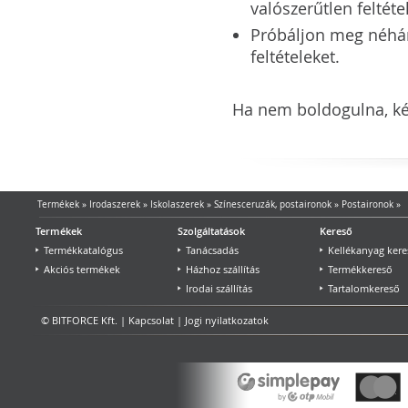
valószerűtlen feltéte
Próbáljon meg néhány 
feltételeket.
Ha nem boldogulna, kér
Termékek
»
Irodaszerek
»
Iskolaszerek
»
Színesceruzák, postaironok
»
Postaironok
»
Termékek
Szolgáltatások
Kereső
Termékkatalógus
Tanácsadás
Kellékanyag kere
Akciós termékek
Házhoz szállítás
Termékkereső
Irodai szállítás
Tartalomkereső
© BITFORCE Kft. |
Kapcsolat
|
Jogi nyilatkozatok