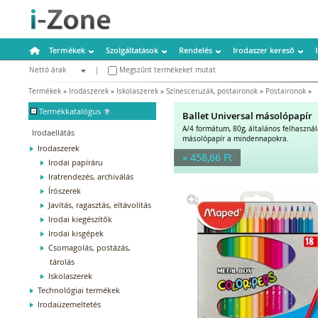
Termékek
Szolgáltatások
Rendelés
Irodaszer kereső
Nettó árak
|
Megszűnt termékeket mutat
Bruttó árak
Termékek
»
Irodaszerek
»
Iskolaszerek
»
Színesceruzák, postaironok
»
Postaironok
»
-
Termékkatalógus
Ballet Universal másolópapír
A/4 formátum, 80g, általános felhaszná
Irodaellátás
másolópapír a mindennapokra.
Irodaszerek
» 458,66 Ft
Irodai papíráru
Iratrendezés, archiválás
Írószerek
Javítás, ragasztás, eltávolítás
Irodai kiegészítők
Irodai kisgépek
Csomagolás, postázás,
tárolás
Iskolaszerek
Technológiai termékek
Irodaüzemeltetés