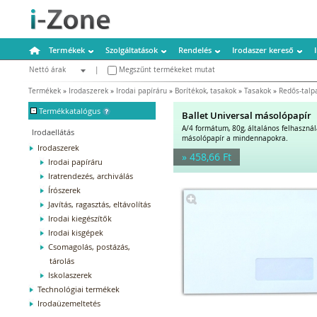
Termékek
Szolgáltatások
Rendelés
Irodaszer kereső
Nettó árak
|
Megszűnt termékeket mutat
Bruttó árak
Termékek
»
Irodaszerek
»
Irodai papíráru
»
Borítékok, tasakok
»
Tasakok
»
Redős-talp
-
Termékkatalógus
Ballet Universal másolópapír
A/4 formátum, 80g, általános felhaszná
Irodaellátás
másolópapír a mindennapokra.
Irodaszerek
» 458,66 Ft
Irodai papíráru
Iratrendezés, archiválás
Írószerek
Javítás, ragasztás, eltávolítás
Irodai kiegészítők
Irodai kisgépek
Csomagolás, postázás,
tárolás
Iskolaszerek
Technológiai termékek
Irodaüzemeltetés