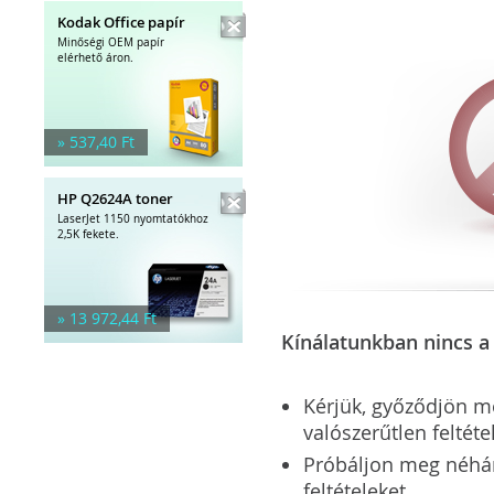
Kodak Office papír
Minőségi OEM papír
elérhető áron.
» 537,40 Ft
HP Q2624A toner
LaserJet 1150 nyomtatókhoz
2,5K fekete.
» 13 972,44 Ft
Kínálatunkban nincs a 
Kérjük, győződjön meg
valószerűtlen feltéte
Próbáljon meg néhány 
feltételeket.