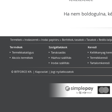
Ha nem boldogulna, kér
Termékek
»
Irodaszerek
»
Irodai papíráru
»
Borítékok, tasakok
»
Tasakok
»
Redős-talp
Termékek
Szolgáltatások
Kereső
Termékkatalógus
Tanácsadás
Kellékanyag kere
Akciós termékek
Házhoz szállítás
Termékkereső
Irodai szállítás
Tartalomkereső
© BITFORCE Kft. |
Kapcsolat
|
Jogi nyilatkozatok