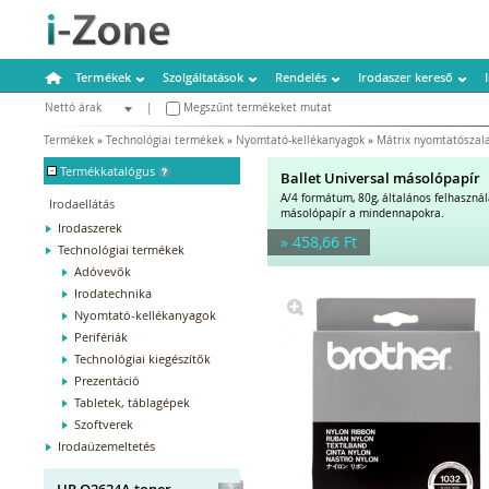
Termékek
Szolgáltatások
Rendelés
Irodaszer kereső
Nettó árak
|
Megszűnt termékeket mutat
Bruttó árak
Termékek
»
Technológiai termékek
»
Nyomtató-kellékanyagok
»
Mátrix nyomtatószal
-
Termékkatalógus
Ballet Universal másolópapír
A/4 formátum, 80g, általános felhaszná
Irodaellátás
másolópapír a mindennapokra.
Irodaszerek
» 458,66 Ft
Technológiai termékek
Adóvevők
Irodatechnika
Nyomtató-kellékanyagok
Perifériák
Technológiai kiegészítők
Prezentáció
Tabletek, táblagépek
Szoftverek
Irodaüzemeltetés
HP Q2624A toner