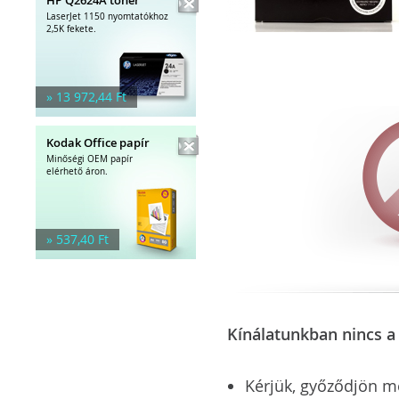
LaserJet 1150 nyomtatókhoz
2,5K fekete.
» 13 972,44 Ft
Kodak Office papír
Minőségi OEM papír
elérhető áron.
» 537,40 Ft
Kínálatunkban nincs a 
Kérjük, győződjön meg