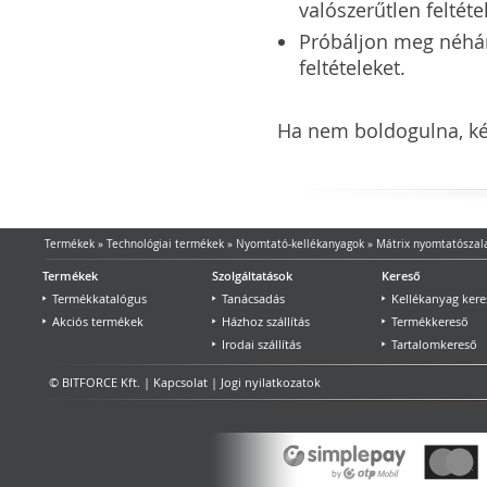
valószerűtlen feltéte
Próbáljon meg néhány 
feltételeket.
Ha nem boldogulna, kér
Termékek
»
Technológiai termékek
»
Nyomtató-kellékanyagok
»
Mátrix nyomtatószal
Termékek
Szolgáltatások
Kereső
Termékkatalógus
Tanácsadás
Kellékanyag kere
Akciós termékek
Házhoz szállítás
Termékkereső
Irodai szállítás
Tartalomkereső
© BITFORCE Kft. |
Kapcsolat
|
Jogi nyilatkozatok