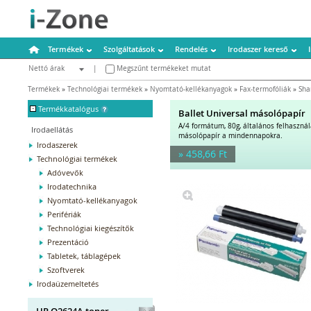
Termékek
Szolgáltatások
Rendelés
Irodaszer kereső
Nettó árak
|
Megszűnt termékeket mutat
Bruttó árak
Termékek
»
Technológiai termékek
»
Nyomtató-kellékanyagok
»
Fax-termofóliák
»
Sha
-
Termékkatalógus
Ballet Universal másolópapír
A/4 formátum, 80g, általános felhaszná
Irodaellátás
másolópapír a mindennapokra.
Irodaszerek
» 458,66 Ft
Technológiai termékek
Adóvevők
Irodatechnika
Nyomtató-kellékanyagok
Perifériák
Technológiai kiegészítők
Prezentáció
Tabletek, táblagépek
Szoftverek
Irodaüzemeltetés
HP Q2624A toner