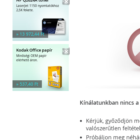
LaserJet 1150 nyomtatókhoz
2,5K fekete.
» 13 972,44 Ft
Kodak Office papír
Minőségi OEM papír
elérhető áron.
» 537,40 Ft
Kínálatunkban nincs a 
Kérjük, győződjön meg
valószerűtlen feltéte
Próbáljon meg néhány 