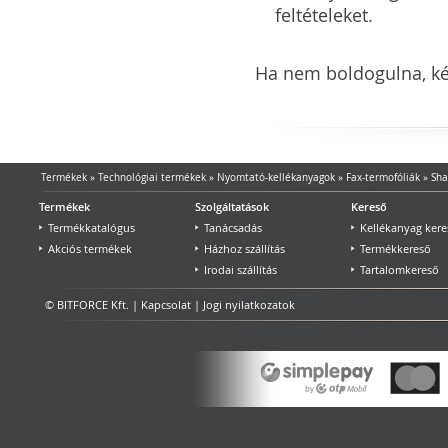
feltételeket.
Ha nem boldogulna, kér
Termékek
»
Technológiai termékek
»
Nyomtató-kellékanyagok
»
Fax-termofóliák
»
Sha
Termékek
Szolgáltatások
Kereső
Termékkatalógus
Tanácsadás
Kellékanyag kere
Akciós termékek
Házhoz szállítás
Termékkereső
Irodai szállítás
Tartalomkereső
© BITFORCE Kft. |
Kapcsolat
|
Jogi nyilatkozatok