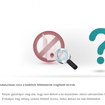
nálatunkban nincs a beállított feltételeknek megfelelő termék.
Kérjük, győződjön meg róla, hogy nem állított-e be ésszerűtlen, illetve valószerűtlen f
Próbáljon meg néhány szűkítő feltételt törölni, illetve állítson be más feltételeket.