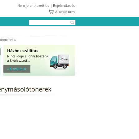
Nem jelentkezett be |
Bejelentkezés
A kosár üres
lótonerek
»
Házhoz szállítás
Nincs ideje eljönni hozzánk
a kiválasztott...
» Kiszállítjuk
fénymásolótonerek