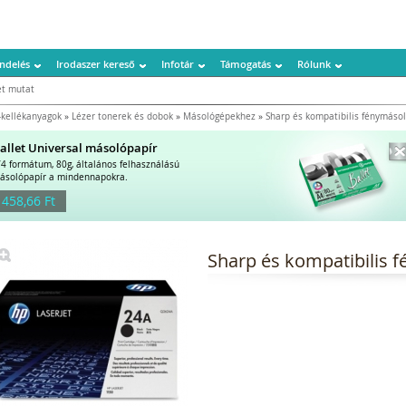
ndelés
Irodaszer kereső
Infotár
Támogatás
Rólunk
t mutat
kellékanyagok
»
Lézer tonerek és dobok
»
Másológépekhez
»
Sharp és kompatibilis fénymáso
allet Universal másolópapír
/4 formátum, 80g, általános felhasználású
ásolópapír a mindennapokra.
 458,66 Ft
Sharp és kompatibilis 