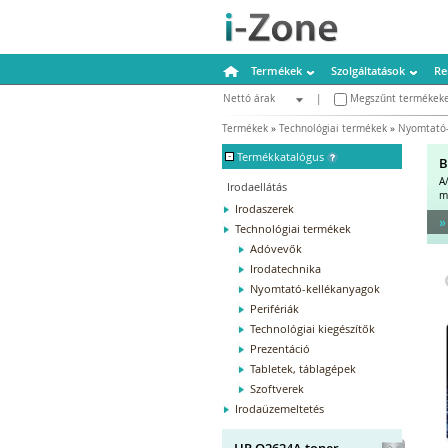
Termékek
Szolgáltatások
Re
Nettó árak
|
Megszűnt termékeke
Bruttó árak
Termékek
»
Technológiai termékek
»
Nyomtató-
-
Termékkatalógus
B
A
Irodaellátás
m
Irodaszerek
»
Technológiai termékek
Adóvevők
Irodatechnika
Nyomtató-kellékanyagok
Perifériák
Technológiai kiegészítők
Prezentáció
Tabletek, táblagépek
Szoftverek
Irodaüzemeltetés
HP Q2624A toner