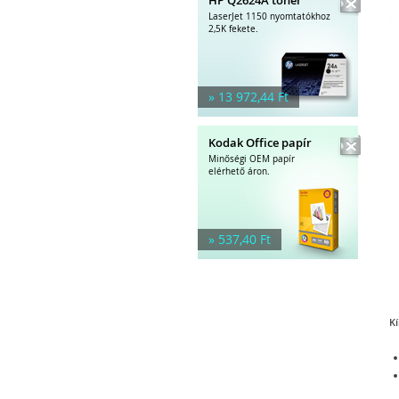
LaserJet 1150 nyomtatókhoz
2,5K fekete.
» 13 972,44 Ft
Kodak Office papír
Minőségi OEM papír
elérhető áron.
» 537,40 Ft
Kí