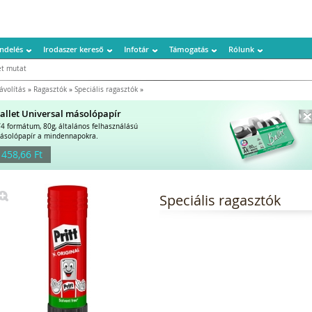
ndelés
Irodaszer kereső
Infotár
Támogatás
Rólunk
t mutat
távolítás
»
Ragasztók
»
Speciális ragasztók
»
allet Universal másolópapír
/4 formátum, 80g, általános felhasználású
ásolópapír a mindennapokra.
 458,66 Ft
Speciális ragasztók