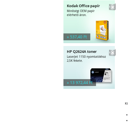
Kodak Office papír
Minőségi OEM papír
elérhető áron.
» 537,40 Ft
HP Q2624A toner
LaserJet 1150 nyomtatókhoz
2,5K fekete.
» 13 972,44 Ft
Kí