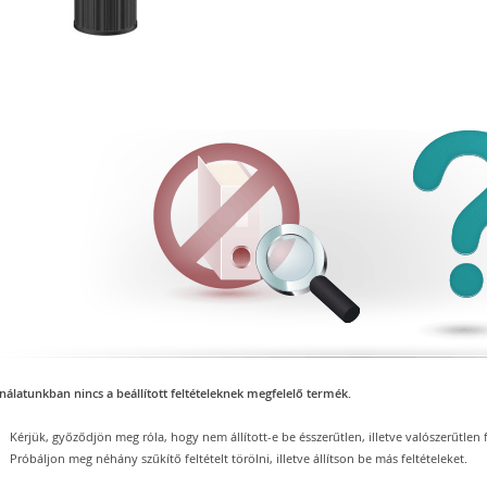
nálatunkban nincs a beállított feltételeknek megfelelő termék.
Kérjük, győződjön meg róla, hogy nem állított-e be ésszerűtlen, illetve valószerűtlen f
Próbáljon meg néhány szűkítő feltételt törölni, illetve állítson be más feltételeket.