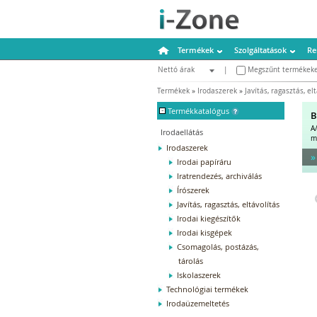
Termékek
Szolgáltatások
Re
Nettó árak
|
Megszűnt termékeke
Bruttó árak
Termékek
»
Irodaszerek
»
Javítás, ragasztás, el
-
Termékkatalógus
B
A
Irodaellátás
m
Irodaszerek
»
Irodai papíráru
Iratrendezés, archiválás
Írószerek
Javítás, ragasztás, eltávolítás
Irodai kiegészítők
Irodai kisgépek
Csomagolás, postázás,
tárolás
Iskolaszerek
Technológiai termékek
Irodaüzemeltetés