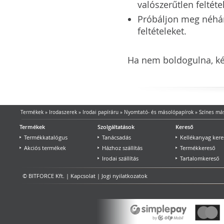
valószerűtlen feltéte
Próbáljon meg néhány 
feltételeket.
Ha nem boldogulna, kér
Termékek
»
Irodaszerek
»
Irodai papíráru
»
Nyomtató- és másolópapírok
»
Színes má
Termékek
Szolgáltatások
Kereső
Termékkatalógus
Tanácsadás
Kellékanyag kere
Akciós termékek
Házhoz szállítás
Termékkereső
Irodai szállítás
Tartalomkereső
© BITFORCE Kft. |
Kapcsolat
|
Jogi nyilatkozatok