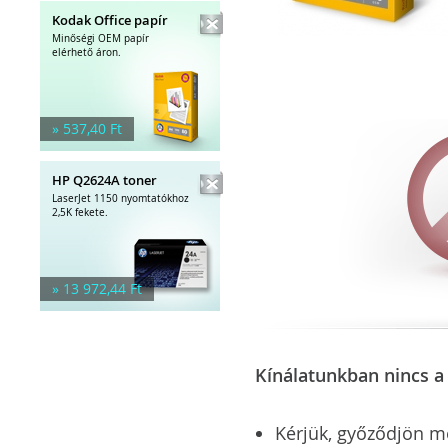
Kodak Office papír
Minőségi OEM papír
elérhető áron.
» 537,40 Ft
HP Q2624A toner
LaserJet 1150 nyomtatókhoz
2,5K fekete.
» 13 972,44 Ft
Kínálatunkban nincs a 
Kérjük, győződjön meg