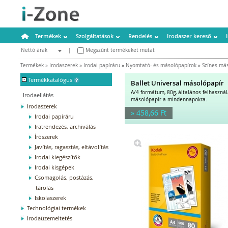
Termékek
Szolgáltatások
Rendelés
Irodaszer kereső
Nettó árak
|
Megszűnt termékeket mutat
Bruttó árak
Termékek
»
Irodaszerek
»
Irodai papíráru
»
Nyomtató- és másolópapírok
»
Színes má
-
Termékkatalógus
Ballet Universal másolópapír
A/4 formátum, 80g, általános felhaszná
Irodaellátás
másolópapír a mindennapokra.
Irodaszerek
» 458,66 Ft
Irodai papíráru
Iratrendezés, archiválás
Írószerek
Javítás, ragasztás, eltávolítás
Irodai kiegészítők
Irodai kisgépek
Csomagolás, postázás,
tárolás
Iskolaszerek
Technológiai termékek
Irodaüzemeltetés